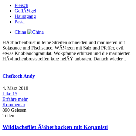
Fleisch
GeflÃ¼gel
Hauptgang
Pasta
China
HÃ¤hnchenbrust in feine Streifen schneiden und marinieren mit
Sojasauce und Fischsauce. WÃ¼rzen mit Salz und Pfeffer, evtl.
etwas Knoblauchgranulat. Wokpfanne erhitzen und die marinierten
HÃ¤hnchenbruststreifen kurz heiÃŸ anbraten. Danach wieder...
Chefkoch Andy
4. März 2018
Like
15
Erfahre mehr
Kommentar
890 Gelesen
Teilen
Wildlachsfilet Ã¼berbacken mit Kopanisti