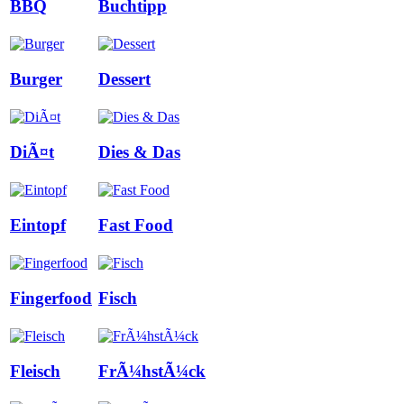
BBQ
Buchtipp
Burger
Dessert
DiÃ¤t
Dies & Das
Eintopf
Fast Food
Fingerfood
Fisch
Fleisch
FrÃ¼hstÃ¼ck