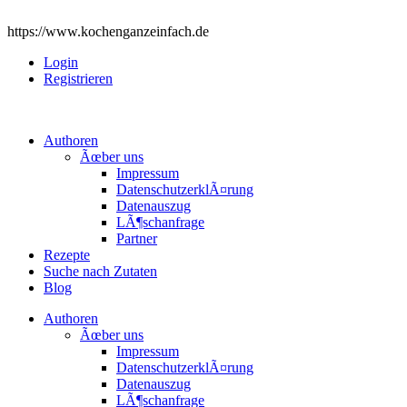
https://www.kochenganzeinfach.de
Login
Registrieren
Authoren
Ãœber uns
Impressum
DatenschutzerklÃ¤rung
Datenauszug
LÃ¶schanfrage
Partner
Rezepte
Suche nach Zutaten
Blog
Authoren
Ãœber uns
Impressum
DatenschutzerklÃ¤rung
Datenauszug
LÃ¶schanfrage