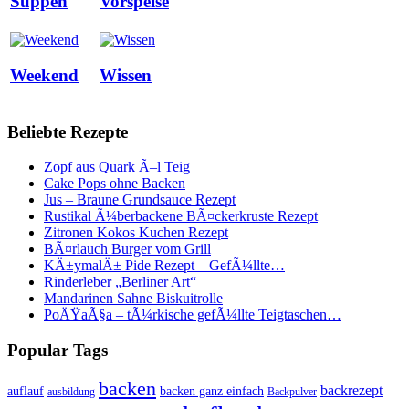
Suppen
Vorspeise
Weekend
Wissen
Beliebte Rezepte
Zopf aus Quark Ã–l Teig
Cake Pops ohne Backen
Jus – Braune Grundsauce Rezept
Rustikal Ã¼berbackene BÃ¤ckerkruste Rezept
Zitronen Kokos Kuchen Rezept
BÃ¤rlauch Burger vom Grill
KÄ±ymalÄ± Pide Rezept – GefÃ¼llte…
Rinderleber „Berliner Art“
Mandarinen Sahne Biskuitrolle
PoÄŸaÃ§a – tÃ¼rkische gefÃ¼llte Teigtaschen…
Popular Tags
backen
backrezept
backen ganz einfach
auflauf
ausbildung
Backpulver