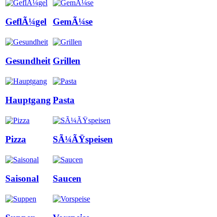
GeflÃ¼gel
GemÃ¼se
Gesundheit
Grillen
Hauptgang
Pasta
Pizza
SÃ¼ÃŸspeisen
Saisonal
Saucen