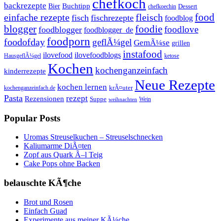
chefkoch
backrezepte
Buchtipp
Bier
Dessert
chefkoechin
einfache rezepte
fleisch
food
fisch
fischrezepte
foodblog
foodie
blogger
foodlove
foodblogger
foodblogger_de
foodporn
foodofday
geflÃ¼gel
GemÃ¼se
grillen
instafood
ilovefood
ilovefoodblogs
HausgeflÃ¼gel
ketose
Kochen
kochenganzeinfach
kinderrezepte
Neue Rezepte
kochen lernen
kochenganzeinfach.de
krÃ¤uter
Pasta
rezept
Rezensionen
Suppe
Wein
weihnachten
Popular Posts
Uromas Streuselkuchen – Streuselschnecken
Kaliumarme DiÃ¤ten
Zopf aus Quark Ã–l Teig
Cake Pops ohne Backen
belauschte KÃ¶che
Brot und Rosen
Einfach Guad
Experimente aus meiner KÃ¼che