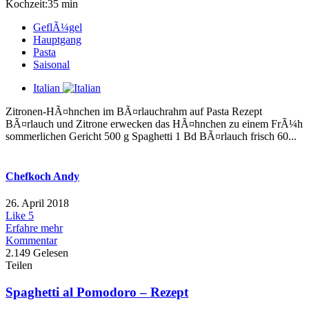
Kochzeit:35 min
GeflÃ¼gel
Hauptgang
Pasta
Saisonal
Italian
Zitronen-HÃ¤hnchen im BÃ¤rlauchrahm auf Pasta Rezept
BÃ¤rlauch und Zitrone erwecken das HÃ¤hnchen zu einem FrÃ¼h
sommerlichen Gericht 500 g Spaghetti 1 Bd BÃ¤rlauch frisch 60...
Chefkoch Andy
26. April 2018
Like
5
Erfahre mehr
Kommentar
2.149 Gelesen
Teilen
Spaghetti al Pomodoro – Rezept