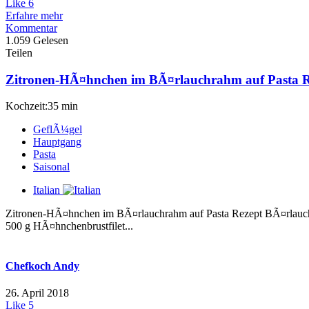
Like
6
Erfahre mehr
Kommentar
1.059 Gelesen
Teilen
Zitronen-HÃ¤hnchen im BÃ¤rlauchrahm auf Pasta R
Kochzeit:35 min
GeflÃ¼gel
Hauptgang
Pasta
Saisonal
Italian
Zitronen-HÃ¤hnchen im BÃ¤rlauchrahm auf Pasta Rezept BÃ¤rlauch
500 g HÃ¤hnchenbrustfilet...
Chefkoch Andy
26. April 2018
Like
5