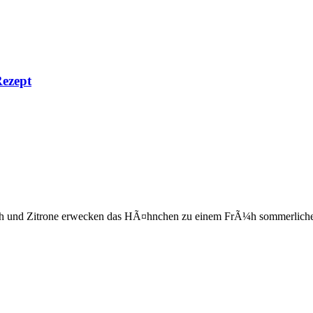
ezept
 und Zitrone erwecken das HÃ¤hnchen zu einem FrÃ¼h sommerlichen 