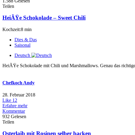
1.588 Gelesen
Teilen
HeiÃŸe Schokolade – Sweet Chili
Kochzeit:8 min
Dies & Das
Saisonal
Deutsch
HeiÃŸe Schokolade mit Chili und Marshmallows. Genau das richtige 
Chefkoch Andy
28. Februar 2018
Like
12
Erfahre mehr
Kommentar
932 Gelesen
Teilen
Osterlaib mit Rosinen selber backen