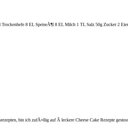
Trockenhefe 8 EL SpeiseÃ¶l 8 EL Milch 1 TL Salz 50g Zucker 2 Eier
isrezepten, bin ich zufÃ¤llig auf Â leckere Cheese Cake Rezepte gestoss