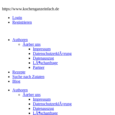
https://www.kochenganzeinfach.de
Login
Registrieren
Authoren
Ãœber uns
Impressum
DatenschutzerklÃ¤rung
Datenauszug
LÃ¶schanfrage
Partner
Rezepte
Suche nach Zutaten
Blog
Authoren
Ãœber uns
Impressum
DatenschutzerklÃ¤rung
Datenauszug
LÃ¶schanfrage