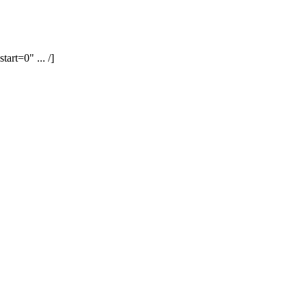
art=0" ... /]