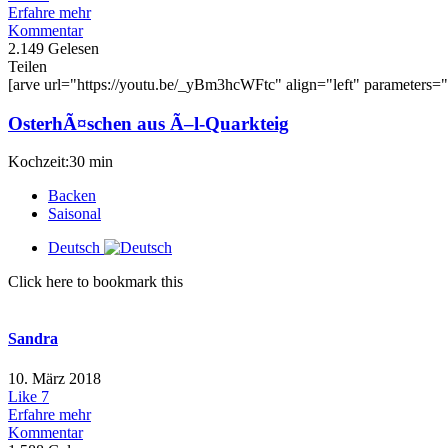
Erfahre mehr
Kommentar
2.149 Gelesen
Teilen
[arve url="https://youtu.be/_yBm3hcWFtc" align="left" parameters="st
OsterhÃ¤schen aus Ã–l-Quarkteig
Kochzeit:30 min
Backen
Saisonal
Deutsch
Click here to bookmark this
Sandra
10. März 2018
Like
7
Erfahre mehr
Kommentar