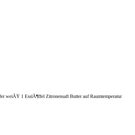
fer weiÃŸ 1 EsslÃ¶ffel Zitronensaft Butter auf Raumtemperatur