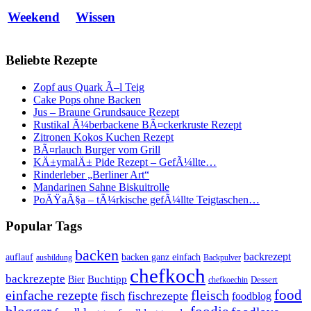
Weekend
Wissen
Beliebte Rezepte
Zopf aus Quark Ã–l Teig
Cake Pops ohne Backen
Jus – Braune Grundsauce Rezept
Rustikal Ã¼berbackene BÃ¤ckerkruste Rezept
Zitronen Kokos Kuchen Rezept
BÃ¤rlauch Burger vom Grill
KÄ±ymalÄ± Pide Rezept – GefÃ¼llte…
Rinderleber „Berliner Art“
Mandarinen Sahne Biskuitrolle
PoÄŸaÃ§a – tÃ¼rkische gefÃ¼llte Teigtaschen…
Popular Tags
backen
backrezept
backen ganz einfach
auflauf
ausbildung
Backpulver
chefkoch
backrezepte
Buchtipp
Bier
Dessert
chefkoechin
einfache rezepte
fleisch
food
fisch
fischrezepte
foodblog