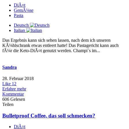
DiÃ¤t
GemÃ¼se
Pasta
Deutsch
Italian
Das Ergebnis kann sich sehen lassen, nach dem ich unseren
KÃ¼hlschrank etwas entleert hatte! Das Pastagericht kann auch
fÃ¼r die Keto-DiÃ¤t genutzt werden. Champi`s im...
Sandra
28. Februar 2018
Like
12
Erfahre mehr
Kommentar
606 Gelesen
Teilen
Bulletproof Coffee, das soll schmecken?
DiÃ¤t