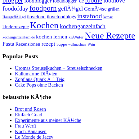
foodie
blogger
foodlove
foodblogger
foodblogger_de
foodporn
foodofday
geflÃ¼gel
GemÃ¼se
grillen
instafood
ilovefood
ilovefoodblogs
HausgeflÃ¼gel
ketose
Kochen
kochenganzeinfach
kinderrezepte
Neue Rezepte
kochen lernen
kochenganzeinfach.de
krÃ¤uter
Pasta
rezept
Rezensionen
Suppe
Wein
weihnachten
Popular Posts
Uromas Streuselkuchen – Streuselschnecken
Kaliumarme DiÃ¤ten
Zopf aus Quark Ã–l Teig
Cake Pops ohne Backen
belauschte KÃ¶che
Brot und Rosen
Einfach Guad
Experimente aus meiner KÃ¼che
Frau Werft
Koch-Banausen
Le Monde de Jacey