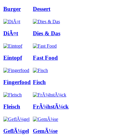
Burger
Dessert
DiÃ¤t
Dies & Das
Eintopf
Fast Food
Fingerfood
Fisch
Fleisch
FrÃ¼hstÃ¼ck
GeflÃ¼gel
GemÃ¼se