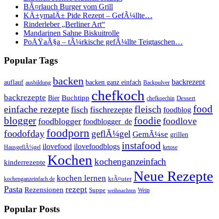
BÃ¤rlauch Burger vom Grill
KÄ±ymalÄ± Pide Rezept – GefÃ¼llte…
Rinderleber „Berliner Art“
Mandarinen Sahne Biskuitrolle
PoÄŸaÃ§a – tÃ¼rkische gefÃ¼llte Teigtaschen…
Popular Tags
backen
backrezept
backen ganz einfach
auflauf
ausbildung
Backpulver
chefkoch
backrezepte
Buchtipp
Bier
Dessert
chefkoechin
einfache rezepte
fleisch
food
fisch
fischrezepte
foodblog
foodie
blogger
foodlove
foodblogger
foodblogger_de
foodporn
foodofday
geflÃ¼gel
GemÃ¼se
grillen
instafood
ilovefood
ilovefoodblogs
HausgeflÃ¼gel
ketose
Kochen
kochenganzeinfach
kinderrezepte
Neue Rezepte
kochen lernen
kochenganzeinfach.de
krÃ¤uter
Pasta
rezept
Rezensionen
Suppe
Wein
weihnachten
Popular Posts