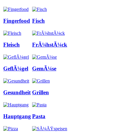
Fingerfood
Fisch
Fleisch
FrÃ¼hstÃ¼ck
GeflÃ¼gel
GemÃ¼se
Gesundheit
Grillen
Hauptgang
Pasta