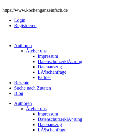
https://www.kochenganzeinfach.de
Login
Registrieren
Authoren
Ãœber uns
Impressum
DatenschutzerklÃ¤rung
Datenauszug
LÃ¶schanfrage
Partner
Rezepte
Suche nach Zutaten
Blog
Authoren
Ãœber uns
Impressum
DatenschutzerklÃ¤rung
Datenauszug
LÃ¶schanfrage