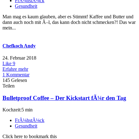
FrÃ¼hstÃ¼ck
Gesundheit
Man mag es kaum glauben, aber es Stimmt! Kaffee und Butter und
dann auch noch mit Ã–l, das kann doch nicht schmecken?! Das war
mein...
Chefkoch Andy
24. Februar 2018
Like
9
Erfahre mehr
1 Kommentar
145 Gelesen
Teilen
Bulletproof Coffee – Der Kickstart fÃ¼r den Tag
Kochzeit:5 min
FrÃ¼hstÃ¼ck
Gesundheit
Click here to bookmark this