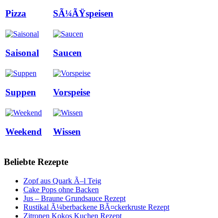
Pizza
SÃ¼ÃŸspeisen
Saisonal
Saucen
Suppen
Vorspeise
Weekend
Wissen
Beliebte Rezepte
Zopf aus Quark Ã–l Teig
Cake Pops ohne Backen
Jus – Braune Grundsauce Rezept
Rustikal Ã¼berbackene BÃ¤ckerkruste Rezept
Zitronen Kokos Kuchen Rezept