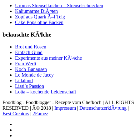
Uromas Streuselkuchen – Streuselschnecken
Kaliumarme DiÃ¤ten
Zopf aus Quark Ã–l Teig
Cake Pops ohne Backen
belauschte KÃ¶che
Brot und Rosen
Einfach Guad
Experimente aus meiner KÃ¼che
Frau Werft
Koch-Banausen
Le Monde de Jacey
Lillalund
Lissi`s Passion
Lotta – kochende Leidenschaft
Foodblog - Foodblogger - Rezepte vom Chefkoch | ALL RIGHTS
RESERVED | Â© 2018 |
Impressum
|
DatenschutzerklÃ¤rung
|
Best Creators
|
2Famez