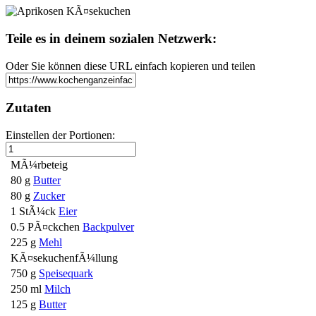
Teile es in deinem sozialen Netzwerk:
Oder Sie können diese URL einfach kopieren und teilen
Zutaten
Einstellen der Portionen:
MÃ¼rbeteig
80 g
Butter
80 g
Zucker
1 StÃ¼ck
Eier
0.5 PÃ¤ckchen
Backpulver
225 g
Mehl
KÃ¤sekuchenfÃ¼llung
750 g
Speisequark
250 ml
Milch
125 g
Butter