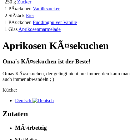
250 g
Zucker
1 PÃ¤ckchen
Vanillezucker
2 StÃ¼ck
Eier
1 PÃ¤ckchen
Puddingpulver Vanille
1 Glas
Aprikosenmarmelade
Aprikosen KÃ¤sekuchen
Oma`s KÃ¤sekuchen ist der Beste!
Omas KÃ¤sekuchen, der gelingt nicht nur immer, den kann man
auch immer abwandeln ;-)
Küche:
Deutsch
Zutaten
MÃ¼rbeteig
80 g
Butter