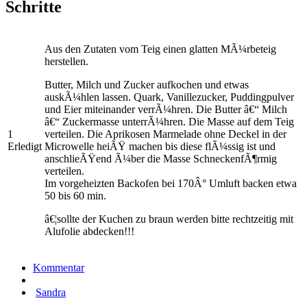
Schritte
Aus den Zutaten vom Teig einen glatten MÃ¼rbeteig
herstellen.
Butter, Milch und Zucker aufkochen und etwas
auskÃ¼hlen lassen. Quark, Vanillezucker, Puddingpulver
und Eier miteinander verrÃ¼hren. Die Butter â€“ Milch
â€“ Zuckermasse unterrÃ¼hren. Die Masse auf dem Teig
1
verteilen. Die Aprikosen Marmelade ohne Deckel in der
Erledigt
Microwelle heiÃŸ machen bis diese flÃ¼ssig ist und
anschlieÃŸend Ã¼ber die Masse SchneckenfÃ¶rmig
verteilen.
Im vorgeheizten Backofen bei 170Â° Umluft backen etwa
50 bis 60 min.
â€¦sollte der Kuchen zu braun werden bitte rechtzeitig mit
Alufolie abdecken!!!
Kommentar
Sandra