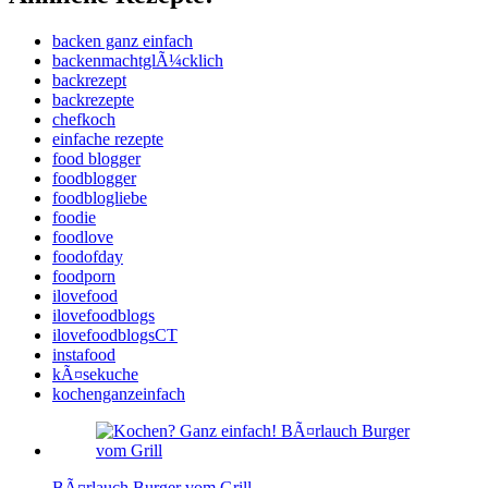
backen ganz einfach
backenmachtglÃ¼cklich
backrezept
backrezepte
chefkoch
einfache rezepte
food blogger
foodblogger
foodblogliebe
foodie
foodlove
foodofday
foodporn
ilovefood
ilovefoodblogs
ilovefoodblogsCT
instafood
kÃ¤sekuche
kochenganzeinfach
BÃ¤rlauch Burger vom Grill