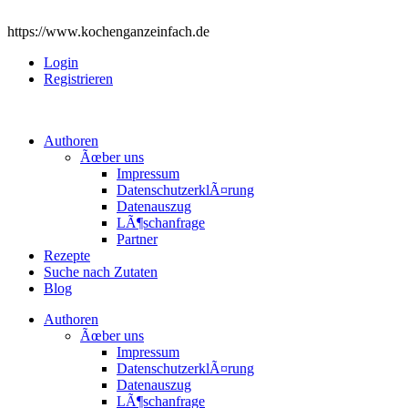
https://www.kochenganzeinfach.de
Login
Registrieren
Authoren
Ãœber uns
Impressum
DatenschutzerklÃ¤rung
Datenauszug
LÃ¶schanfrage
Partner
Rezepte
Suche nach Zutaten
Blog
Authoren
Ãœber uns
Impressum
DatenschutzerklÃ¤rung
Datenauszug
LÃ¶schanfrage