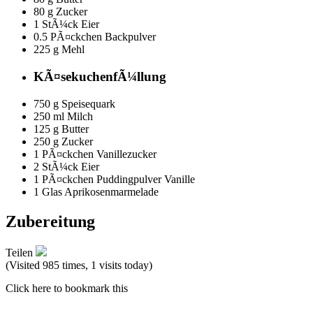
80 g
Zucker
1 StÃ¼ck
Eier
0.5 PÃ¤ckchen
Backpulver
225 g
Mehl
KÃ¤sekuchenfÃ¼llung
750 g
Speisequark
250 ml
Milch
125 g
Butter
250 g
Zucker
1 PÃ¤ckchen
Vanillezucker
2 StÃ¼ck
Eier
1 PÃ¤ckchen
Puddingpulver Vanille
1 Glas
Aprikosenmarmelade
Zubereitung
Teilen
(Visited 985 times, 1 visits today)
Click here to bookmark this