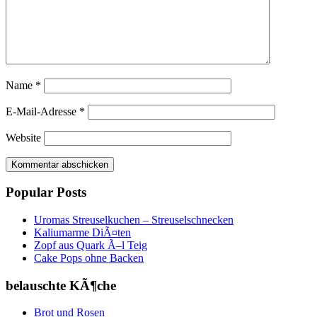
Name
*
E-Mail-Adresse
*
Website
Popular Posts
Uromas Streuselkuchen – Streuselschnecken
Kaliumarme DiÃ¤ten
Zopf aus Quark Ã–l Teig
Cake Pops ohne Backen
belauschte KÃ¶che
Brot und Rosen