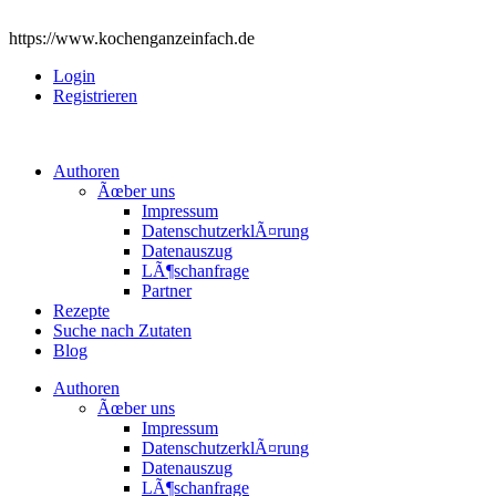
https://www.kochenganzeinfach.de
Login
Registrieren
Authoren
Ãœber uns
Impressum
DatenschutzerklÃ¤rung
Datenauszug
LÃ¶schanfrage
Partner
Rezepte
Suche nach Zutaten
Blog
Authoren
Ãœber uns
Impressum
DatenschutzerklÃ¤rung
Datenauszug
LÃ¶schanfrage