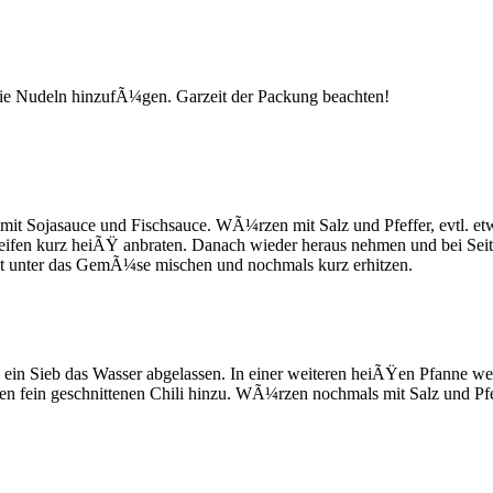
Mie Nudeln hinzufÃ¼gen. Garzeit der Packung beachten!
 mit Sojasauce und Fischsauce. WÃ¼rzen mit Salz und Pfeffer, evtl. e
eifen kurz heiÃŸ anbraten. Danach wieder heraus nehmen und bei Seit
unter das GemÃ¼se mischen und nochmals kurz erhitzen.
ch ein Sieb das Wasser abgelassen. In einer weiteren heiÃŸen Pfanne 
n fein geschnittenen Chili hinzu. WÃ¼rzen nochmals mit Salz und Pfe