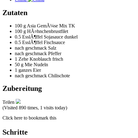
Zutaten
100 g
Asia GemÃ¼se Mix TK
100 g
HÃ¤hnchenbrustfilet
0.5 EsslÃ¶ffel
Sojasauce dunkel
0.5 EsslÃ¶ffel
Fischsauce
nach geschmack
Salz
nach geschmack
Pfeffer
1 Zehe
Knoblauch frisch
50 g
Mie Nudeln
1 ganzes
Eier
nach geschmack
Chilischote
Zubereitung
Teilen
(Visited 890 times, 1 visits today)
Click here to bookmark this
Schritte