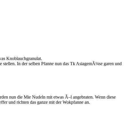
twas Knoblauchgranulat.
e stellen. In der selben Pfanne nun das Tk AsiagemÃ¼se garen und
werden nun die Mie Nudeln mit etwas Ã–l angebraten. Wenn diese
ffer und richten das ganze mit der Wokpfanne an.