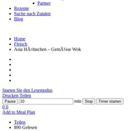
Partner
Rezepte
Suche nach Zutaten
Blog
Home
Fleisch
Asia HÃ¤hnchen – GemÃ¼se Wok
Starten Sie den Lesemodus
Drucken
Teilen
min
Pause
Stop
Timer starten
0
0
Add to Meal Plan
Teilen
890 Gelesen