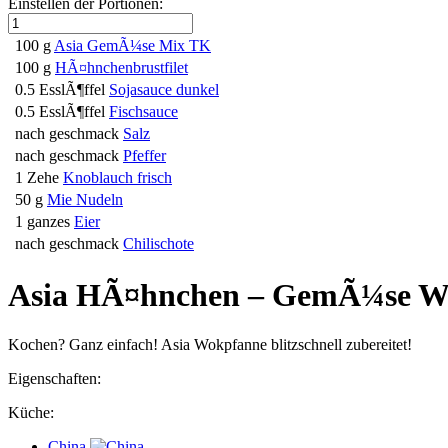
Einstellen der Portionen:
100 g
Asia GemÃ¼se Mix TK
100 g
HÃ¤hnchenbrustfilet
0.5 EsslÃ¶ffel
Sojasauce dunkel
0.5 EsslÃ¶ffel
Fischsauce
nach geschmack
Salz
nach geschmack
Pfeffer
1 Zehe
Knoblauch frisch
50 g
Mie Nudeln
1 ganzes
Eier
nach geschmack
Chilischote
Asia HÃ¤hnchen – GemÃ¼se 
Kochen? Ganz einfach! Asia Wokpfanne blitzschnell zubereitet!
Eigenschaften:
Küche:
China