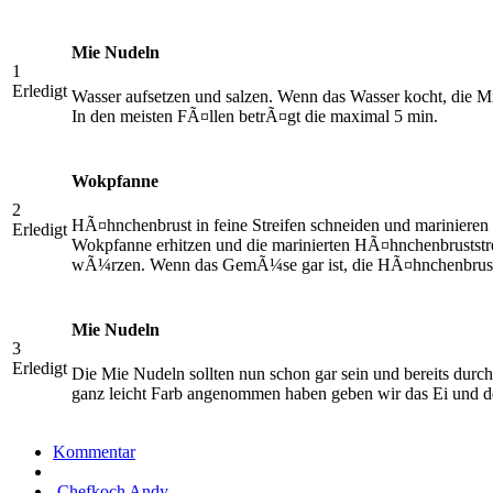
Mie Nudeln
1
Erledigt
Wasser aufsetzen und salzen. Wenn das Wasser kocht, die 
In den meisten FÃ¤llen betrÃ¤gt die maximal 5 min.
Wokpfanne
2
HÃ¤hnchenbrust in feine Streifen schneiden und marinieren
Erledigt
Wokpfanne erhitzen und die marinierten HÃ¤hnchenbruststr
wÃ¼rzen. Wenn das GemÃ¼se gar ist, die HÃ¤hnchenbrust 
Mie Nudeln
3
Erledigt
Die Mie Nudeln sollten nun schon gar sein und bereits dur
ganz leicht Farb angenommen haben geben wir das Ei und de
Kommentar
Chefkoch Andy