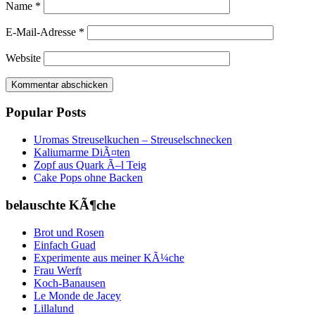
Name
*
E-Mail-Adresse
*
Website
Popular Posts
Uromas Streuselkuchen – Streuselschnecken
Kaliumarme DiÃ¤ten
Zopf aus Quark Ã–l Teig
Cake Pops ohne Backen
belauschte KÃ¶che
Brot und Rosen
Einfach Guad
Experimente aus meiner KÃ¼che
Frau Werft
Koch-Banausen
Le Monde de Jacey
Lillalund