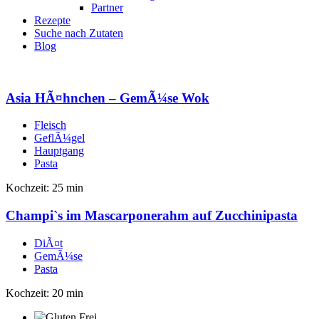
Partner
Rezepte
Suche nach Zutaten
Blog
Asia HÃ¤hnchen – GemÃ¼se Wok
Fleisch
GeflÃ¼gel
Hauptgang
Pasta
Kochzeit: 25 min
Champi`s im Mascarponerahm auf Zucchinipasta
DiÃ¤t
GemÃ¼se
Pasta
Kochzeit: 20 min