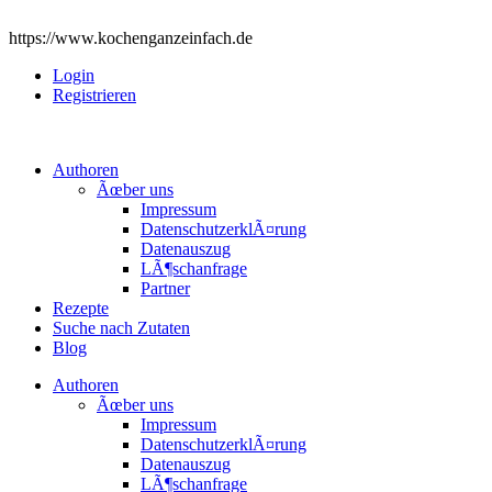
https://www.kochenganzeinfach.de
Login
Registrieren
Authoren
Ãœber uns
Impressum
DatenschutzerklÃ¤rung
Datenauszug
LÃ¶schanfrage
Partner
Rezepte
Suche nach Zutaten
Blog
Authoren
Ãœber uns
Impressum
DatenschutzerklÃ¤rung
Datenauszug
LÃ¶schanfrage