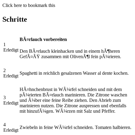
Click here to bookmark this
Schritte
BÃ¤rlauch vorbereiten
1
Erledigt
Den BÃ¤rlauch kleinhacken und in einem hÃ¶heren
GefÃ¤ÃŸ zusammen mit OlivenÃ¶l fein pÃ¼rieren.
2
Spaghetti in reichlich gesalzenen Wasser al dente kochen.
Erledigt
HÃ¤hnchenbrust in WÃ¼rfel schneiden und mit dem
pÃ¼rierten BÃ¤rlauch marinieren. Die Zitrone waschen
3
und Ã¼ber eine feine Reibe ziehen. Den Abrieb zum
Erledigt
marinieren nutzen. Die Zitrone auspressen und ebenfalls
mit hinzufÃ¼gen. WÃ¼rzen mit Salz und Pfeffer.
4
Zwiebeln in feine WÃ¼rfel schneiden. Tomaten halbieren.
Erledigt