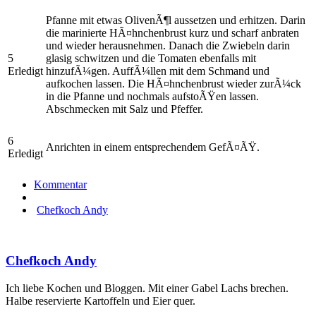
Pfanne mit etwas OlivenÃ¶l aussetzen und erhitzen. Darin
die marinierte HÃ¤hnchenbrust kurz und scharf anbraten
und wieder herausnehmen. Danach die Zwiebeln darin
5
glasig schwitzen und die Tomaten ebenfalls mit
Erledigt
hinzufÃ¼gen. AuffÃ¼llen mit dem Schmand und
aufkochen lassen. Die HÃ¤hnchenbrust wieder zurÃ¼ck
in die Pfanne und nochmals aufstoÃŸen lassen.
Abschmecken mit Salz und Pfeffer.
6
Anrichten in einem entsprechendem GefÃ¤ÃŸ.
Erledigt
Kommentar
Chefkoch Andy
Chefkoch Andy
Ich liebe Kochen und Bloggen. Mit einer Gabel Lachs brechen.
Halbe reservierte Kartoffeln und Eier quer.