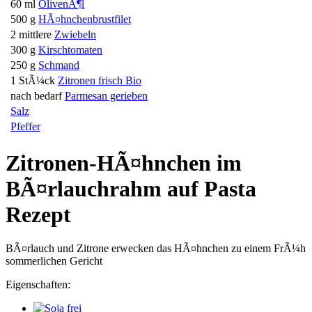
60 ml
OlivenÃ¶l
500 g
HÃ¤hnchenbrustfilet
2 mittlere
Zwiebeln
300 g
Kirschtomaten
250 g
Schmand
1 StÃ¼ck
Zitronen frisch Bio
nach bedarf
Parmesan gerieben
Salz
Pfeffer
Zitronen-HÃ¤hnchen im
BÃ¤rlauchrahm auf Pasta
Rezept
BÃ¤rlauch und Zitrone erwecken das HÃ¤hnchen zu einem FrÃ¼h
sommerlichen Gericht
Eigenschaften: