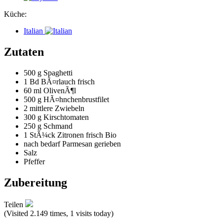
Küche:
Italian
Zutaten
500 g
Spaghetti
1 Bd
BÃ¤rlauch frisch
60 ml
OlivenÃ¶l
500 g
HÃ¤hnchenbrustfilet
2 mittlere
Zwiebeln
300 g
Kirschtomaten
250 g
Schmand
1 StÃ¼ck
Zitronen frisch Bio
nach bedarf
Parmesan gerieben
Salz
Pfeffer
Zubereitung
Teilen
(Visited 2.149 times, 1 visits today)