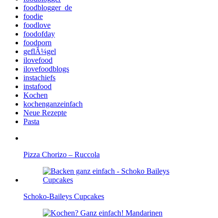
foodblogger_de
foodie
foodlove
foodofday
foodporn
geflÃ¼gel
ilovefood
ilovefoodblogs
instachiefs
instafood
Kochen
kochenganzeinfach
Neue Rezepte
Pasta
Pizza Chorizo – Ruccola
Schoko-Baileys Cupcakes