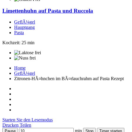
Limettenhuhn auf Pasta und Ruccola
GeflÃ¼gel
Hauptgang
Pasta
Kochzeit: 25 min
Home
GeflÃ¼gel
Zitronen-HÃ¤hnchen im BÃ¤rlauchrahm auf Pasta Rezept
Starten Sie den Lesemodus
Drucken
Teilen
min
Pause
Stop
Timer starten