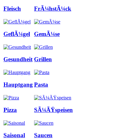
Fleisch
FrÃ¼hstÃ¼ck
GeflÃ¼gel
GemÃ¼se
Gesundheit
Grillen
Hauptgang
Pasta
Pizza
SÃ¼ÃŸspeisen
Saisonal
Saucen