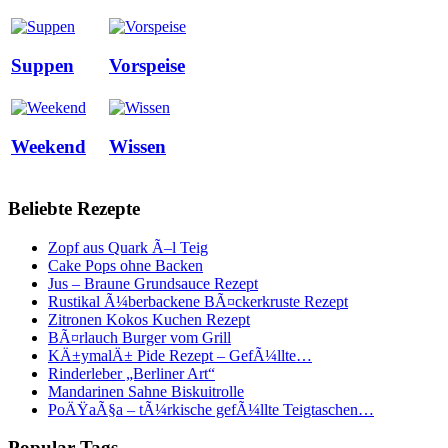
Suppen
Vorspeise
Weekend
Wissen
Beliebte Rezepte
Zopf aus Quark Ã–l Teig
Cake Pops ohne Backen
Jus – Braune Grundsauce Rezept
Rustikal Ã¼berbackene BÃ¤ckerkruste Rezept
Zitronen Kokos Kuchen Rezept
BÃ¤rlauch Burger vom Grill
KÄ±ymalÄ± Pide Rezept – GefÃ¼llte…
Rinderleber „Berliner Art“
Mandarinen Sahne Biskuitrolle
PoÄŸaÃ§a – tÃ¼rkische gefÃ¼llte Teigtaschen…
Popular Tags