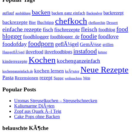
backen
backrezept
backen ganz einfach
auflauf
ausbildung
Backpulver
chefkoch
backrezepte
Buchtipp
Bier
Dessert
chefkoechin
einfache rezepte
fleisch
food
fisch
fischrezepte
foodblog
foodie
blogger
foodlove
foodblogger
foodblogger_de
foodporn
foodofday
geflÃ¼gel
GemÃ¼se
grillen
instafood
ilovefood
ilovefoodblogs
HausgeflÃ¼gel
ketose
Kochen
kochenganzeinfach
kinderrezepte
Neue Rezepte
kochen lernen
kochenganzeinfach.de
krÃ¤uter
Pasta
rezept
Rezensionen
Suppe
Wein
weihnachten
Popular Posts
Uromas Streuselkuchen – Streuselschnecken
Kaliumarme DiÃ¤ten
Zopf aus Quark Ã–l Teig
Cake Pops ohne Backen
belauschte KÃ¶che