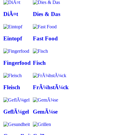
DiÃ¤t
Dies & Das
Eintopf
Fast Food
Fingerfood
Fisch
Fleisch
FrÃ¼hstÃ¼ck
GeflÃ¼gel
GemÃ¼se