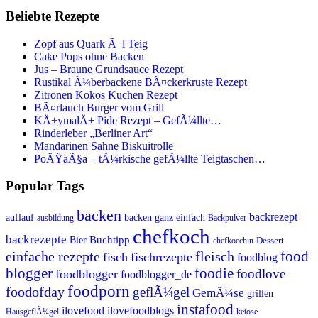
Beliebte Rezepte
Zopf aus Quark Ã–l Teig
Cake Pops ohne Backen
Jus – Braune Grundsauce Rezept
Rustikal Ã¼berbackene BÃ¤ckerkruste Rezept
Zitronen Kokos Kuchen Rezept
BÃ¤rlauch Burger vom Grill
KÄ±ymalÄ± Pide Rezept – GefÃ¼llte…
Rinderleber „Berliner Art“
Mandarinen Sahne Biskuitrolle
PoÄŸaÃ§a – tÃ¼rkische gefÃ¼llte Teigtaschen…
Popular Tags
backen
backrezept
backen ganz einfach
auflauf
ausbildung
Backpulver
chefkoch
backrezepte
Buchtipp
Bier
Dessert
chefkoechin
einfache rezepte
fleisch
food
fisch
fischrezepte
foodblog
foodie
blogger
foodlove
foodblogger
foodblogger_de
foodporn
foodofday
geflÃ¼gel
GemÃ¼se
grillen
instafood
ilovefood
ilovefoodblogs
HausgeflÃ¼gel
ketose