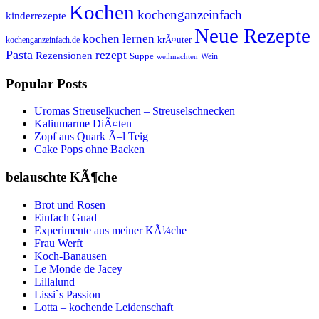
Kochen
kochenganzeinfach
kinderrezepte
Neue Rezepte
kochen lernen
kochenganzeinfach.de
krÃ¤uter
Pasta
rezept
Rezensionen
Suppe
Wein
weihnachten
Popular Posts
Uromas Streuselkuchen – Streuselschnecken
Kaliumarme DiÃ¤ten
Zopf aus Quark Ã–l Teig
Cake Pops ohne Backen
belauschte KÃ¶che
Brot und Rosen
Einfach Guad
Experimente aus meiner KÃ¼che
Frau Werft
Koch-Banausen
Le Monde de Jacey
Lillalund
Lissi`s Passion
Lotta – kochende Leidenschaft