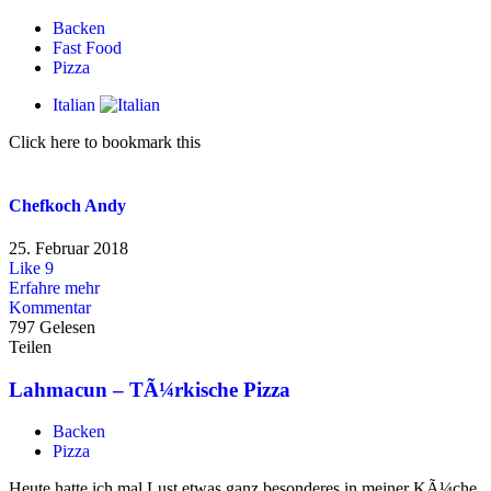
Backen
Fast Food
Pizza
Italian
Click here to bookmark this
Chefkoch Andy
25. Februar 2018
Like
9
Erfahre mehr
Kommentar
797 Gelesen
Teilen
Lahmacun – TÃ¼rkische Pizza
Backen
Pizza
Heute hatte ich mal Lust etwas ganz besonderes in meiner KÃ¼che