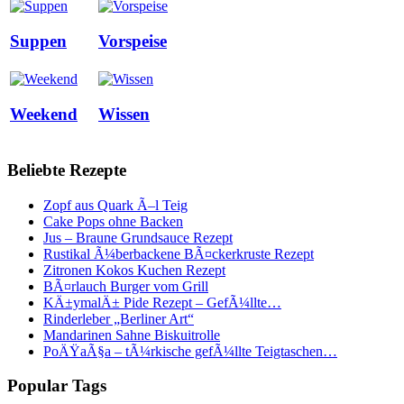
Suppen
Vorspeise
Weekend
Wissen
Beliebte Rezepte
Zopf aus Quark Ã–l Teig
Cake Pops ohne Backen
Jus – Braune Grundsauce Rezept
Rustikal Ã¼berbackene BÃ¤ckerkruste Rezept
Zitronen Kokos Kuchen Rezept
BÃ¤rlauch Burger vom Grill
KÄ±ymalÄ± Pide Rezept – GefÃ¼llte…
Rinderleber „Berliner Art“
Mandarinen Sahne Biskuitrolle
PoÄŸaÃ§a – tÃ¼rkische gefÃ¼llte Teigtaschen…
Popular Tags