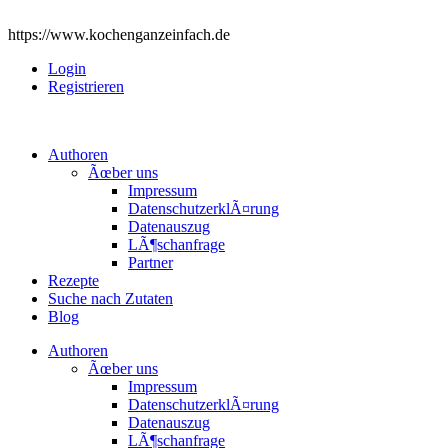
https://www.kochenganzeinfach.de
Login
Registrieren
Authoren
Ãœber uns
Impressum
DatenschutzerklÃ¤rung
Datenauszug
LÃ¶schanfrage
Partner
Rezepte
Suche nach Zutaten
Blog
Authoren
Ãœber uns
Impressum
DatenschutzerklÃ¤rung
Datenauszug
LÃ¶schanfrage