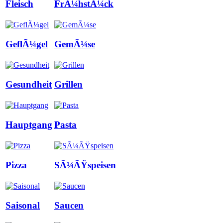
Fleisch
FrÃ¼hstÃ¼ck
GeflÃ¼gel
GemÃ¼se
Gesundheit
Grillen
Hauptgang
Pasta
Pizza
SÃ¼ÃŸspeisen
Saisonal
Saucen