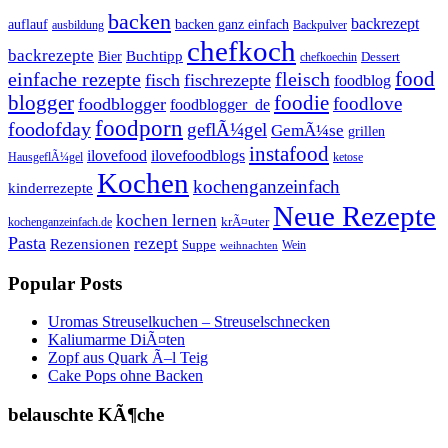
backen
backrezept
backen ganz einfach
auflauf
ausbildung
Backpulver
chefkoch
backrezepte
Buchtipp
Bier
Dessert
chefkoechin
einfache rezepte
fleisch
food
fisch
fischrezepte
foodblog
foodie
blogger
foodlove
foodblogger
foodblogger_de
foodporn
foodofday
geflÃ¼gel
GemÃ¼se
grillen
instafood
ilovefood
ilovefoodblogs
HausgeflÃ¼gel
ketose
Kochen
kochenganzeinfach
kinderrezepte
Neue Rezepte
kochen lernen
kochenganzeinfach.de
krÃ¤uter
Pasta
rezept
Rezensionen
Suppe
Wein
weihnachten
Popular Posts
Uromas Streuselkuchen – Streuselschnecken
Kaliumarme DiÃ¤ten
Zopf aus Quark Ã–l Teig
Cake Pops ohne Backen
belauschte KÃ¶che