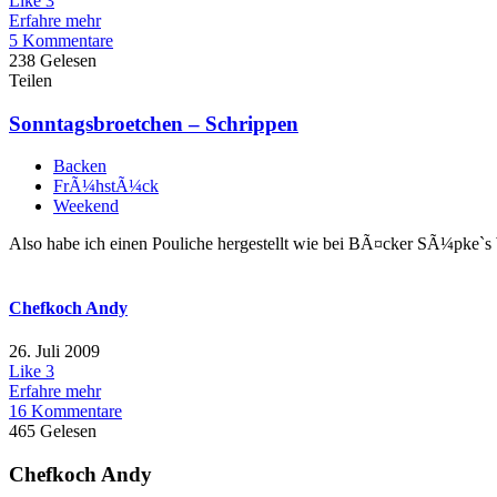
Like
3
Erfahre mehr
5 Kommentare
238 Gelesen
Teilen
Sonntagsbroetchen – Schrippen
Backen
FrÃ¼hstÃ¼ck
Weekend
Also habe ich einen Pouliche hergestellt wie bei BÃ¤cker SÃ¼pke`s We
Chefkoch Andy
26. Juli 2009
Like
3
Erfahre mehr
16 Kommentare
465 Gelesen
Chefkoch Andy