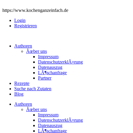
https://www.kochenganzeinfach.de
Login
Registrieren
Authoren
Ãœber uns
Impressum
DatenschutzerklÃ¤rung
Datenauszug
LÃ¶schanfrage
Partner
Rezepte
Suche nach Zutaten
Blog
Authoren
Ãœber uns
Impressum
DatenschutzerklÃ¤rung
Datenauszug
LÃ¶schanfrage