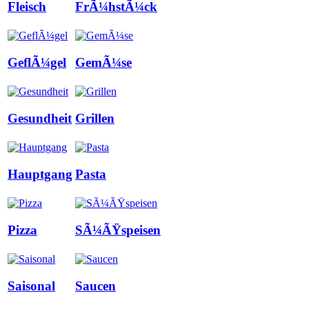
Fleisch
FrÃ¼hstÃ¼ck
GeflÃ¼gel
GemÃ¼se
Gesundheit
Grillen
Hauptgang
Pasta
Pizza
SÃ¼ÃŸspeisen
Saisonal
Saucen