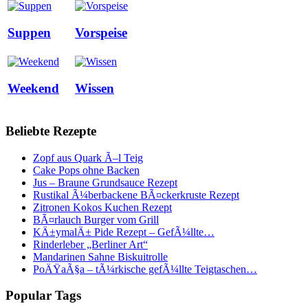
Suppen
Vorspeise
Weekend
Wissen
Beliebte Rezepte
Zopf aus Quark Ã–l Teig
Cake Pops ohne Backen
Jus – Braune Grundsauce Rezept
Rustikal Ã¼berbackene BÃ¤ckerkruste Rezept
Zitronen Kokos Kuchen Rezept
BÃ¤rlauch Burger vom Grill
KÄ±ymalÄ± Pide Rezept – GefÃ¼llte…
Rinderleber „Berliner Art“
Mandarinen Sahne Biskuitrolle
PoÄŸaÃ§a – tÃ¼rkische gefÃ¼llte Teigtaschen…
Popular Tags