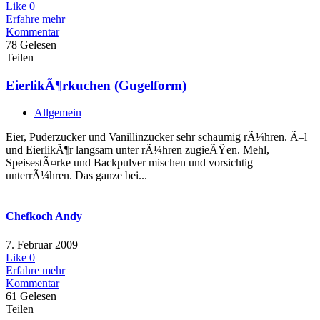
Like
0
Erfahre mehr
Kommentar
78 Gelesen
Teilen
EierlikÃ¶rkuchen (Gugelform)
Allgemein
Eier, Puderzucker und Vanillinzucker sehr schaumig rÃ¼hren. Ã–l
und EierlikÃ¶r langsam unter rÃ¼hren zugieÃŸen. Mehl,
SpeisestÃ¤rke und Backpulver mischen und vorsichtig
unterrÃ¼hren. Das ganze bei...
Chefkoch Andy
7. Februar 2009
Like
0
Erfahre mehr
Kommentar
61 Gelesen
Teilen