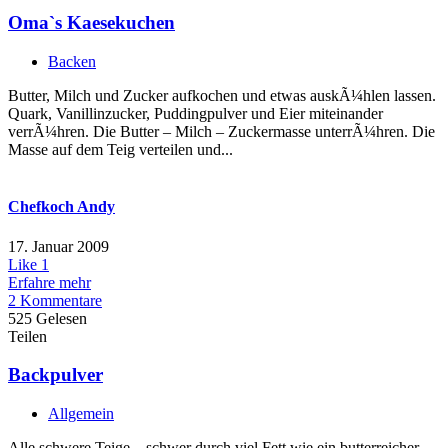
Oma`s Kaesekuchen
Backen
Butter, Milch und Zucker aufkochen und etwas auskÃ¼hlen lassen.
Quark, Vanillinzucker, Puddingpulver und Eier miteinander
verrÃ¼hren. Die Butter – Milch – Zuckermasse unterrÃ¼hren. Die
Masse auf dem Teig verteilen und...
Chefkoch Andy
17. Januar 2009
Like
1
Erfahre mehr
2 Kommentare
525 Gelesen
Teilen
Backpulver
Allgemein
Alle schwere Teige – schwer durch viel Fett wie ein butterreicher