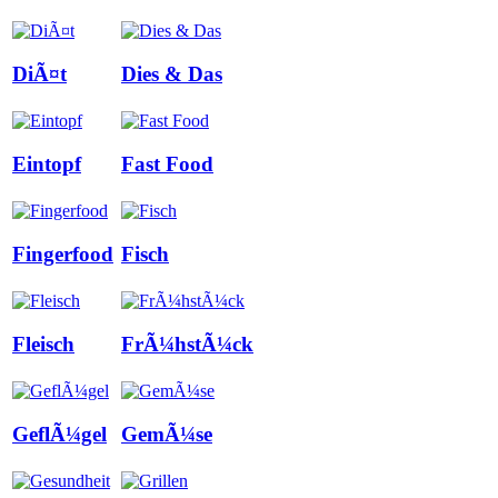
DiÃ¤t
Dies & Das
Eintopf
Fast Food
Fingerfood
Fisch
Fleisch
FrÃ¼hstÃ¼ck
GeflÃ¼gel
GemÃ¼se