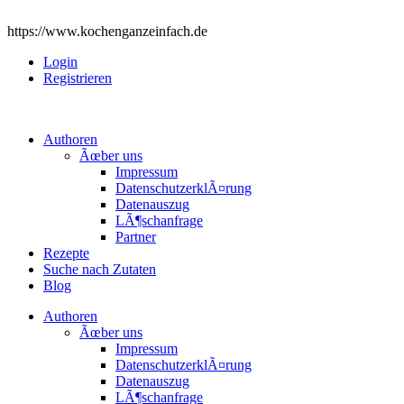
https://www.kochenganzeinfach.de
Login
Registrieren
Authoren
Ãœber uns
Impressum
DatenschutzerklÃ¤rung
Datenauszug
LÃ¶schanfrage
Partner
Rezepte
Suche nach Zutaten
Blog
Authoren
Ãœber uns
Impressum
DatenschutzerklÃ¤rung
Datenauszug
LÃ¶schanfrage