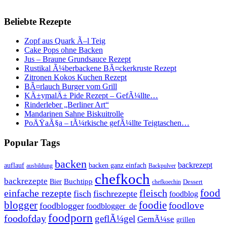
Beliebte Rezepte
Zopf aus Quark Ã–l Teig
Cake Pops ohne Backen
Jus – Braune Grundsauce Rezept
Rustikal Ã¼berbackene BÃ¤ckerkruste Rezept
Zitronen Kokos Kuchen Rezept
BÃ¤rlauch Burger vom Grill
KÄ±ymalÄ± Pide Rezept – GefÃ¼llte…
Rinderleber „Berliner Art“
Mandarinen Sahne Biskuitrolle
PoÄŸaÃ§a – tÃ¼rkische gefÃ¼llte Teigtaschen…
Popular Tags
backen
backrezept
backen ganz einfach
auflauf
ausbildung
Backpulver
chefkoch
backrezepte
Buchtipp
Bier
Dessert
chefkoechin
einfache rezepte
fleisch
food
fisch
fischrezepte
foodblog
foodie
blogger
foodlove
foodblogger
foodblogger_de
foodporn
foodofday
geflÃ¼gel
GemÃ¼se
grillen