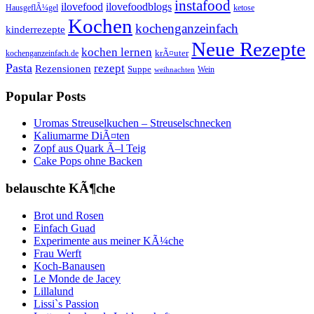
instafood
ilovefood
ilovefoodblogs
HausgeflÃ¼gel
ketose
Kochen
kochenganzeinfach
kinderrezepte
Neue Rezepte
kochen lernen
kochenganzeinfach.de
krÃ¤uter
Pasta
rezept
Rezensionen
Suppe
Wein
weihnachten
Popular Posts
Uromas Streuselkuchen – Streuselschnecken
Kaliumarme DiÃ¤ten
Zopf aus Quark Ã–l Teig
Cake Pops ohne Backen
belauschte KÃ¶che
Brot und Rosen
Einfach Guad
Experimente aus meiner KÃ¼che
Frau Werft
Koch-Banausen
Le Monde de Jacey
Lillalund
Lissi`s Passion