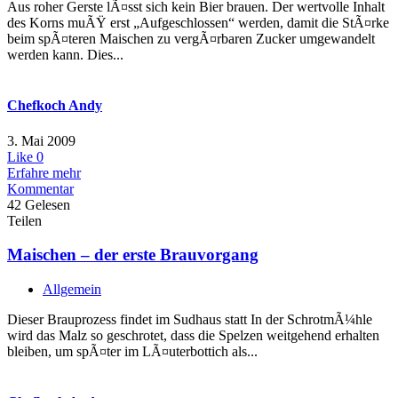
Aus roher Gerste lÃ¤sst sich kein Bier brauen. Der wertvolle Inhalt
des Korns muÃŸ erst „Aufgeschlossen“ werden, damit die StÃ¤rke
beim spÃ¤teren Maischen zu vergÃ¤rbaren Zucker umgewandelt
werden kann. Dies...
Chefkoch Andy
3. Mai 2009
Like
0
Erfahre mehr
Kommentar
42 Gelesen
Teilen
Maischen – der erste Brauvorgang
Allgemein
Dieser Brauprozess findet im Sudhaus statt In der SchrotmÃ¼hle
wird das Malz so geschrotet, dass die Spelzen weitgehend erhalten
bleiben, um spÃ¤ter im LÃ¤uterbottich als...