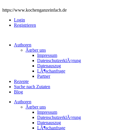
https://www.kochenganzeinfach.de
Login
Registrieren
Authoren
Ãœber uns
Impressum
DatenschutzerklÃ¤rung
Datenauszug
LÃ¶schanfrage
Partner
Rezepte
Suche nach Zutaten
Blog
Authoren
Ãœber uns
Impressum
DatenschutzerklÃ¤rung
Datenauszug
LÃ¶schanfrage