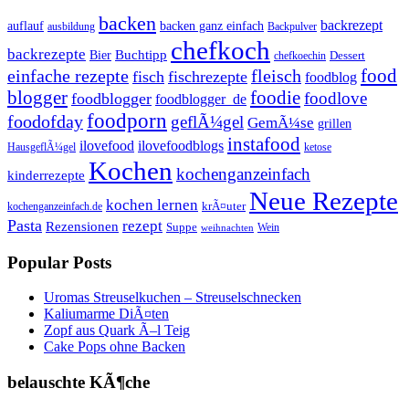
backen
backrezept
backen ganz einfach
auflauf
ausbildung
Backpulver
chefkoch
backrezepte
Buchtipp
Bier
Dessert
chefkoechin
einfache rezepte
fleisch
food
fisch
fischrezepte
foodblog
foodie
blogger
foodlove
foodblogger
foodblogger_de
foodporn
foodofday
geflÃ¼gel
GemÃ¼se
grillen
instafood
ilovefood
ilovefoodblogs
HausgeflÃ¼gel
ketose
Kochen
kochenganzeinfach
kinderrezepte
Neue Rezepte
kochen lernen
kochenganzeinfach.de
krÃ¤uter
Pasta
rezept
Rezensionen
Suppe
Wein
weihnachten
Popular Posts
Uromas Streuselkuchen – Streuselschnecken
Kaliumarme DiÃ¤ten
Zopf aus Quark Ã–l Teig
Cake Pops ohne Backen
belauschte KÃ¶che