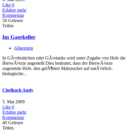
Like
0
Erfahre mehr
Kommentar
50 Gelesen
Teilen
Im Gaerkeller
Allgemein
In GÃ¤rbottichen oder GÃ¤rtanks wird unter Zugabe von Hefe die
BierwÃ¼rze angestellt Dies bedeutet, dass der BierwÃ¼rze
zugesetzte Hefe, den gelÃ¶sten Malzzucker auf natÃ¼rlich-
biologische...
Chefkoch Andy
5. Mai 2009
Like
0
Erfahre mehr
Kommentar
40 Gelesen
Teilen