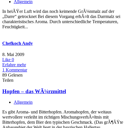
Allgemein
In heiÃŸer Luft wird das noch keimende GrÃ¼nmalz auf der
„Darre“ getrocknet Bei diesem Vorgang erhÃ¤lt das Darrmalz sei
charakteristisches Aroma. Durch unterschiedliche Temperaturen,
Feuchtigkeit...
Chefkoch Andy
8. Mai 2009
Like
0
Erfahre mehr
1 Kommentar
89 Gelesen
Teilen
Hopfen – das WÃ¼rzmittel
Allgemein
Es gibt Aroma- und Bitterhopfen. Aromahopfen, der weitaus
wertvollere verleiht im richtigen MischungsverhÃ¤ltnis mit
Bitterhopfen, dem Bier den typischen Geschmack. (Das grÃ¶ÃŸte
Anbaugebiet der Welt liegt in der bayrischen Hallertau,...