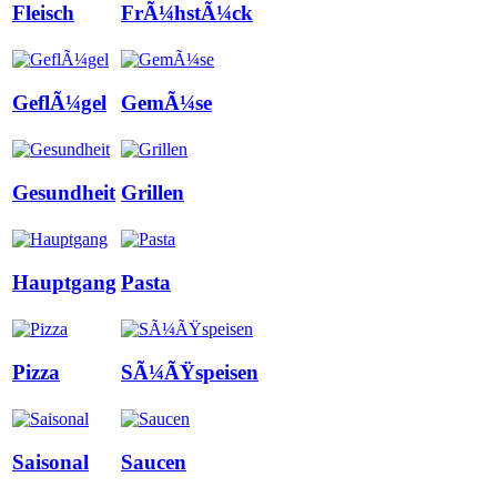
Fleisch
FrÃ¼hstÃ¼ck
GeflÃ¼gel
GemÃ¼se
Gesundheit
Grillen
Hauptgang
Pasta
Pizza
SÃ¼ÃŸspeisen
Saisonal
Saucen