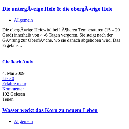
Die untergÃ¤rige Hefe & die obergÃ¤rige Hefe
Allgemein
Die obergÃ¤rige Hefewird bei hÃ¶heren Temperaturen (15 – 20
Grad) innerhalb von 4 -6 Tagen vergoren. Sie steigt nach der
GÃ¤rung zur OberflÃ¤che, wo sie danach abgehoben wird. Das
Ergebnis...
Chefkoch Andy
4. Mai 2009
Like
0
Erfahre mehr
Kommentar
102 Gelesen
Teilen
Wasser weckt das Korn zu neuem Leben
Allgemein