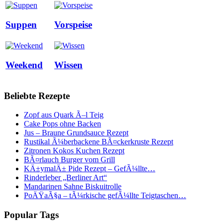
Suppen
Vorspeise
Weekend
Wissen
Beliebte Rezepte
Zopf aus Quark Ã–l Teig
Cake Pops ohne Backen
Jus – Braune Grundsauce Rezept
Rustikal Ã¼berbackene BÃ¤ckerkruste Rezept
Zitronen Kokos Kuchen Rezept
BÃ¤rlauch Burger vom Grill
KÄ±ymalÄ± Pide Rezept – GefÃ¼llte…
Rinderleber „Berliner Art“
Mandarinen Sahne Biskuitrolle
PoÄŸaÃ§a – tÃ¼rkische gefÃ¼llte Teigtaschen…
Popular Tags