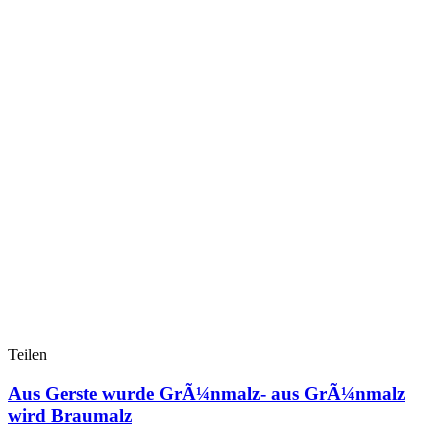
Teilen
Aus Gerste wurde GrÃ¼nmalz- aus GrÃ¼nmalz
wird Braumalz