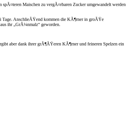
beim spÃ¤teren Maischen zu vergÃ¤rbaren Zucker umgewandelt werden
zwei Tage. AnschlieÃŸend kommen die KÃ¶rner in groÃŸe
st aus ihr „GrÃ¼nmalz“ geworden.
ergibt aber dank ihrer grÃ¶ÃŸeren KÃ¶rner und feineren Spelzen ein