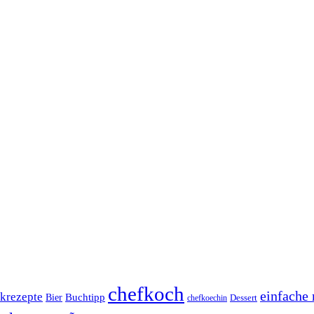
chefkoch
einfache 
krezepte
Buchtipp
Bier
Dessert
chefkoechin