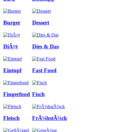
Burger
Dessert
DiÃ¤t
Dies & Das
Eintopf
Fast Food
Fingerfood
Fisch
Fleisch
FrÃ¼hstÃ¼ck