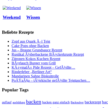
Weekend
Wissen
Beliebte Rezepte
Zopf aus Quark Ã–l Teig
Cake Pops ohne Backen
Jus – Braune Grundsauce Rezept
Rustikal Ã¼berbackene BÃ¤ckerkruste Rezept
Zitronen Kokos Kuchen Rezept
BÃ¤rlauch Burger vom Grill
KÄ±ymalÄ± Pide Rezept – GefÃ¼llte…
Rinderleber „Berliner Art“
Mandarinen Sahne Biskuitrolle
PoÄŸaÃ§a – tÃ¼rkische gefÃ¼llte Teigtaschen…
Popular Tags
backen
bac
backrezept
backen ganz einfach
auflauf
ausbildung
Backpulver