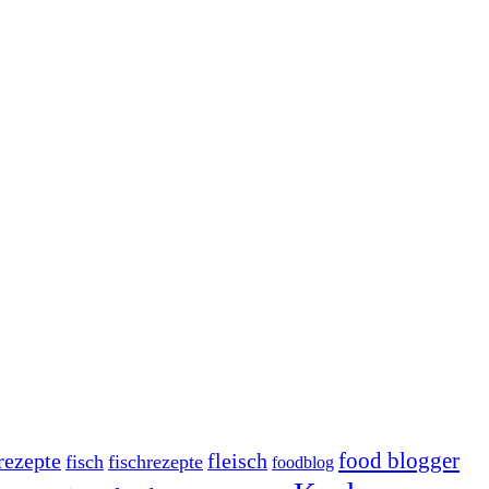
rezepte
fleisch
food blogger
fisch
fischrezepte
foodblog