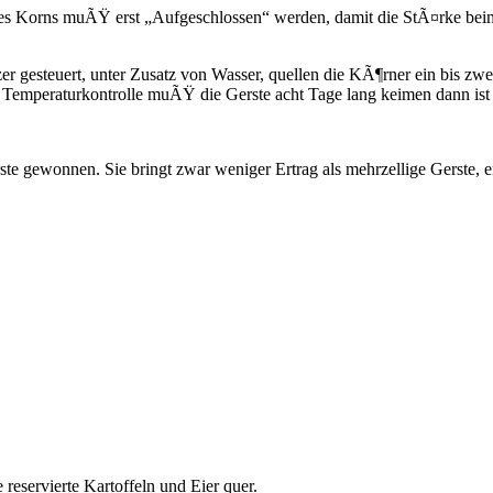
alt des Korns muÃŸ erst „Aufgeschlossen“ werden, damit die StÃ¤rke 
 gesteuert, unter Zusatz von Wasser, quellen die KÃ¶rner ein bis 
r Temperaturkontrolle muÃŸ die Gerste acht Tage lang keimen dann i
e gewonnen. Sie bringt zwar weniger Ertrag als mehrzellige Gerste, 
reservierte Kartoffeln und Eier quer.