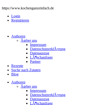
https://www.kochenganzeinfach.de
Login
Registrieren
Authoren
Ãœber uns
Impressum
DatenschutzerklÃ¤rung
Datenauszug
LÃ¶schanfrage
Partner
Rezepte
Suche nach Zutaten
Blog
Authoren
Ãœber uns
Impressum
DatenschutzerklÃ¤rung
Datenauszug
LÃ¶schanfrage