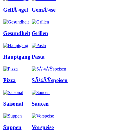
GeflÃ¼gel
GemÃ¼se
Gesundheit
Grillen
Hauptgang
Pasta
Pizza
SÃ¼ÃŸspeisen
Saisonal
Saucen
Suppen
Vorspeise