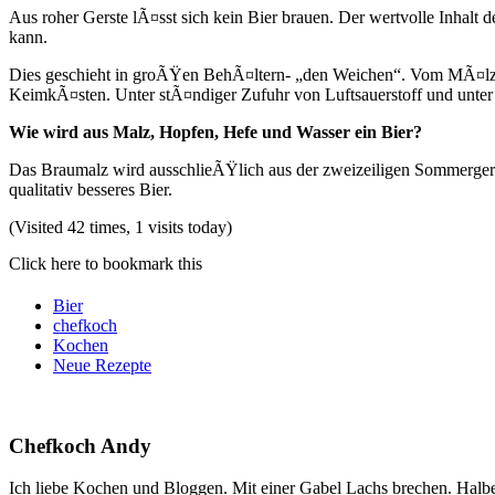
Aus roher Gerste lÃ¤sst sich kein Bier brauen. Der wertvolle Inh
kann.
Dies geschieht in groÃŸen BehÃ¤ltern- „den Weichen“. Vom MÃ¤lzer
KeimkÃ¤sten. Unter stÃ¤ndiger Zufuhr von Luftsauerstoff und unte
Wie wird aus Malz, Hopfen, Hefe und Wasser ein Bier?
Das Braumalz wird ausschlieÃŸlich aus der zweizeiligen Sommergerst
qualitativ besseres Bier.
(Visited 42 times, 1 visits today)
Click here to bookmark this
Bier
chefkoch
Kochen
Neue Rezepte
Chefkoch Andy
Ich liebe Kochen und Bloggen. Mit einer Gabel Lachs brechen. Halbe 