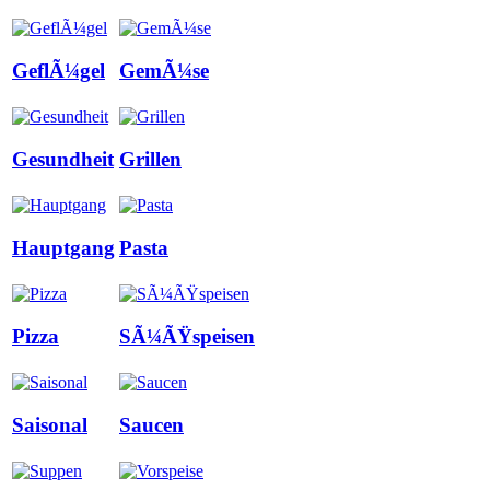
GeflÃ¼gel
GemÃ¼se
Gesundheit
Grillen
Hauptgang
Pasta
Pizza
SÃ¼ÃŸspeisen
Saisonal
Saucen