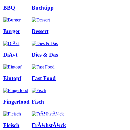
BBQ
Buchtipp
Burger
Dessert
DiÃ¤t
Dies & Das
Eintopf
Fast Food
Fingerfood
Fisch
Fleisch
FrÃ¼hstÃ¼ck