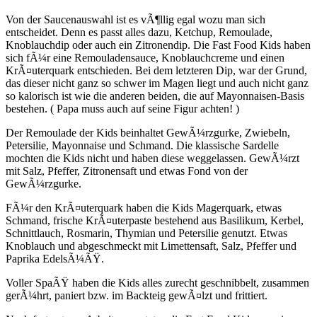
Von der Saucenauswahl ist es vÃ¶llig egal wozu man sich
entscheidet. Denn es passt alles dazu, Ketchup, Remoulade,
Knoblauchdip oder auch ein Zitronendip. Die Fast Food Kids haben
sich fÃ¼r eine Remouladensauce, Knoblauchcreme und einen
KrÃ¤uterquark entschieden. Bei dem letzteren Dip, war der Grund,
das dieser nicht ganz so schwer im Magen liegt und auch nicht ganz
so kalorisch ist wie die anderen beiden, die auf Mayonnaisen-Basis
bestehen. ( Papa muss auch auf seine Figur achten! )
Der Remoulade der Kids beinhaltet GewÃ¼rzgurke, Zwiebeln,
Petersilie, Mayonnaise und Schmand. Die klassische Sardelle
mochten die Kids nicht und haben diese weggelassen. GewÃ¼rzt
mit Salz, Pfeffer, Zitronensaft und etwas Fond von der
GewÃ¼rzgurke.
FÃ¼r den KrÃ¤uterquark haben die Kids Magerquark, etwas
Schmand, frische KrÃ¤uterpaste bestehend aus Basilikum, Kerbel,
Schnittlauch, Rosmarin, Thymian und Petersilie genutzt. Etwas
Knoblauch und abgeschmeckt mit Limettensaft, Salz, Pfeffer und
Paprika EdelsÃ¼ÃŸ.
Voller SpaÃŸ haben die Kids alles zurecht geschnibbelt, zusammen
gerÃ¼hrt, paniert bzw. im Backteig gewÃ¤lzt und frittiert.