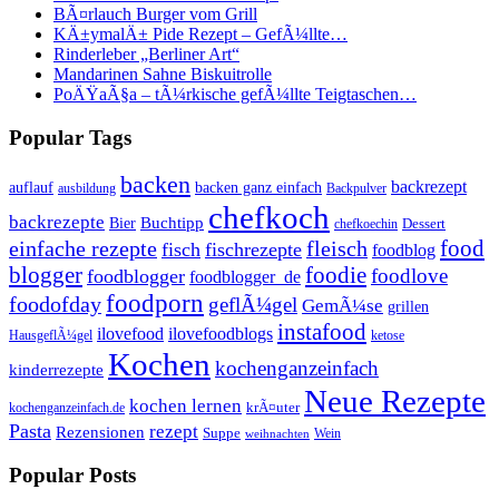
BÃ¤rlauch Burger vom Grill
KÄ±ymalÄ± Pide Rezept – GefÃ¼llte…
Rinderleber „Berliner Art“
Mandarinen Sahne Biskuitrolle
PoÄŸaÃ§a – tÃ¼rkische gefÃ¼llte Teigtaschen…
Popular Tags
backen
backrezept
backen ganz einfach
auflauf
ausbildung
Backpulver
chefkoch
backrezepte
Buchtipp
Bier
Dessert
chefkoechin
einfache rezepte
fleisch
food
fisch
fischrezepte
foodblog
foodie
blogger
foodlove
foodblogger
foodblogger_de
foodporn
foodofday
geflÃ¼gel
GemÃ¼se
grillen
instafood
ilovefood
ilovefoodblogs
HausgeflÃ¼gel
ketose
Kochen
kochenganzeinfach
kinderrezepte
Neue Rezepte
kochen lernen
kochenganzeinfach.de
krÃ¤uter
Pasta
rezept
Rezensionen
Suppe
Wein
weihnachten
Popular Posts