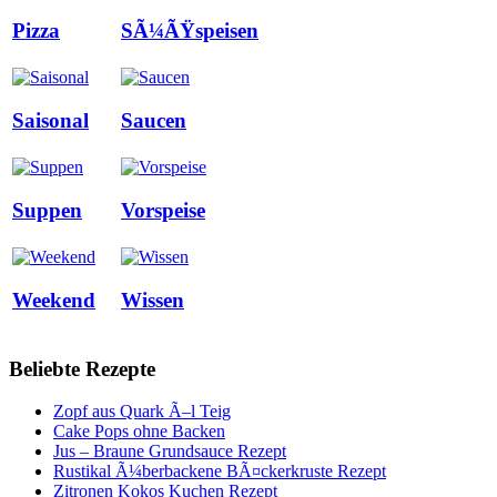
Pizza
SÃ¼ÃŸspeisen
Saisonal
Saucen
Suppen
Vorspeise
Weekend
Wissen
Beliebte Rezepte
Zopf aus Quark Ã–l Teig
Cake Pops ohne Backen
Jus – Braune Grundsauce Rezept
Rustikal Ã¼berbackene BÃ¤ckerkruste Rezept
Zitronen Kokos Kuchen Rezept