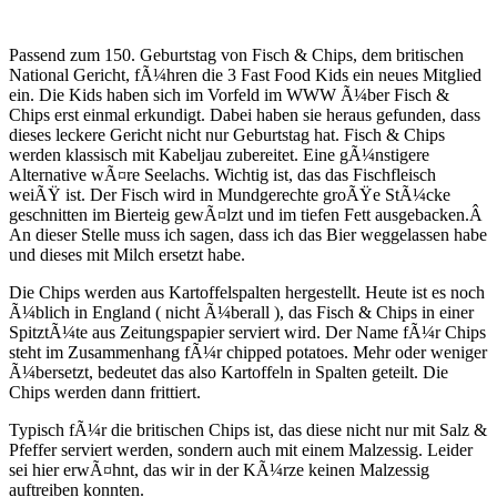
Passend zum 150. Geburtstag von Fisch & Chips, dem britischen
National Gericht, fÃ¼hren die 3 Fast Food Kids ein neues Mitglied
ein. Die Kids haben sich im Vorfeld im WWW Ã¼ber Fisch &
Chips erst einmal erkundigt. Dabei haben sie heraus gefunden, dass
dieses leckere Gericht nicht nur Geburtstag hat. Fisch & Chips
werden klassisch mit Kabeljau zubereitet. Eine gÃ¼nstigere
Alternative wÃ¤re Seelachs. Wichtig ist, das das Fischfleisch
weiÃŸ ist. Der Fisch wird in Mundgerechte groÃŸe StÃ¼cke
geschnitten im Bierteig gewÃ¤lzt und im tiefen Fett ausgebacken.Â
An dieser Stelle muss ich sagen, dass ich das Bier weggelassen habe
und dieses mit Milch ersetzt habe.
Die Chips werden aus Kartoffelspalten hergestellt. Heute ist es noch
Ã¼blich in England ( nicht Ã¼berall ), das Fisch & Chips in einer
SpitztÃ¼te aus Zeitungspapier serviert wird. Der Name fÃ¼r Chips
steht im Zusammenhang fÃ¼r chipped potatoes. Mehr oder weniger
Ã¼bersetzt, bedeutet das also Kartoffeln in Spalten geteilt. Die
Chips werden dann frittiert.
Typisch fÃ¼r die britischen Chips ist, das diese nicht nur mit Salz &
Pfeffer serviert werden, sondern auch mit einem Malzessig. Leider
sei hier erwÃ¤hnt, das wir in der KÃ¼rze keinen Malzessig
auftreiben konnten.