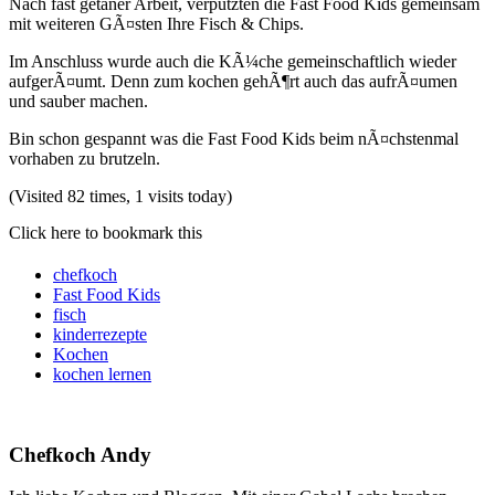
Nach fast getaner Arbeit, verputzten die Fast Food Kids gemeinsam
mit weiteren GÃ¤sten Ihre Fisch & Chips.
Im Anschluss wurde auch die KÃ¼che gemeinschaftlich wieder
aufgerÃ¤umt. Denn zum kochen gehÃ¶rt auch das aufrÃ¤umen
und sauber machen.
Bin schon gespannt was die Fast Food Kids beim nÃ¤chstenmal
vorhaben zu brutzeln.
(Visited 82 times, 1 visits today)
Click here to bookmark this
chefkoch
Fast Food Kids
fisch
kinderrezepte
Kochen
kochen lernen
Chefkoch Andy