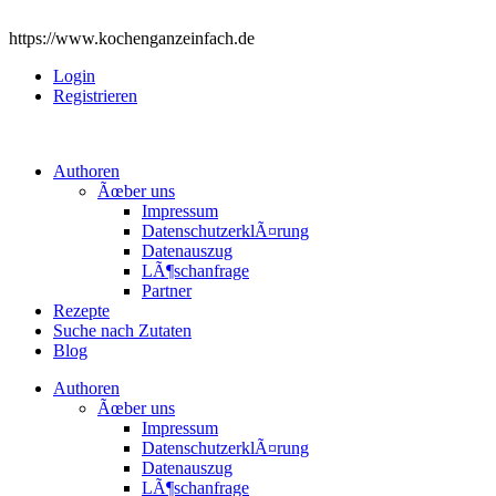
https://www.kochenganzeinfach.de
Login
Registrieren
Authoren
Ãœber uns
Impressum
DatenschutzerklÃ¤rung
Datenauszug
LÃ¶schanfrage
Partner
Rezepte
Suche nach Zutaten
Blog
Authoren
Ãœber uns
Impressum
DatenschutzerklÃ¤rung
Datenauszug
LÃ¶schanfrage