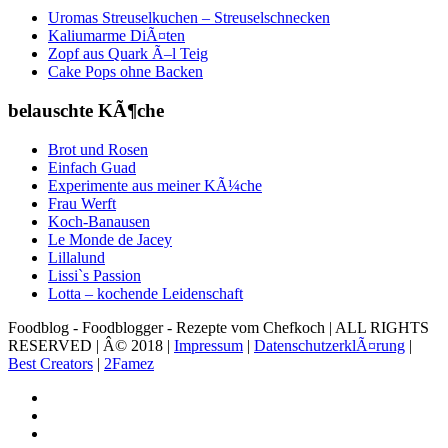
Uromas Streuselkuchen – Streuselschnecken
Kaliumarme DiÃ¤ten
Zopf aus Quark Ã–l Teig
Cake Pops ohne Backen
belauschte KÃ¶che
Brot und Rosen
Einfach Guad
Experimente aus meiner KÃ¼che
Frau Werft
Koch-Banausen
Le Monde de Jacey
Lillalund
Lissi`s Passion
Lotta – kochende Leidenschaft
Foodblog - Foodblogger - Rezepte vom Chefkoch | ALL RIGHTS
RESERVED | Â© 2018 |
Impressum
|
DatenschutzerklÃ¤rung
|
Best Creators
|
2Famez