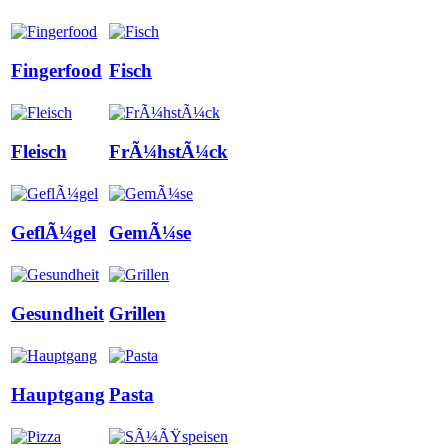
Fingerfood
Fisch
Fleisch
FrÃ¼hstÃ¼ck
GeflÃ¼gel
GemÃ¼se
Gesundheit
Grillen
Hauptgang
Pasta