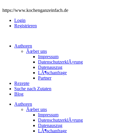
https://www.kochenganzeinfach.de
Login
Registrieren
Authoren
Ãœber uns
Impressum
DatenschutzerklÃ¤rung
Datenauszug
LÃ¶schanfrage
Partner
Rezepte
Suche nach Zutaten
Blog
Authoren
Ãœber uns
Impressum
DatenschutzerklÃ¤rung
Datenauszug
LÃ¶schanfrage