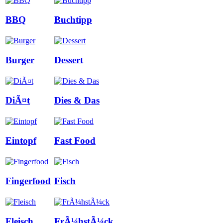
BBQ
Buchtipp
Burger
Dessert
DiÃ¤t
Dies & Das
Eintopf
Fast Food
Fingerfood
Fisch
Fleisch
FrÃ¼hstÃ¼ck