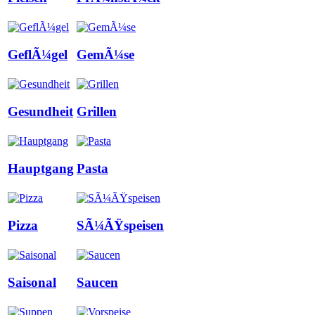
GeflÃ¼gel
GemÃ¼se
Gesundheit
Grillen
Hauptgang
Pasta
Pizza
SÃ¼ÃŸspeisen
Saisonal
Saucen