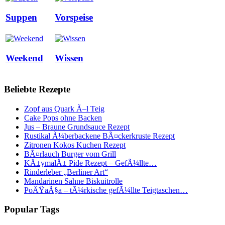
Suppen
Vorspeise
Weekend
Wissen
Beliebte Rezepte
Zopf aus Quark Ã–l Teig
Cake Pops ohne Backen
Jus – Braune Grundsauce Rezept
Rustikal Ã¼berbackene BÃ¤ckerkruste Rezept
Zitronen Kokos Kuchen Rezept
BÃ¤rlauch Burger vom Grill
KÄ±ymalÄ± Pide Rezept – GefÃ¼llte…
Rinderleber „Berliner Art“
Mandarinen Sahne Biskuitrolle
PoÄŸaÃ§a – tÃ¼rkische gefÃ¼llte Teigtaschen…
Popular Tags