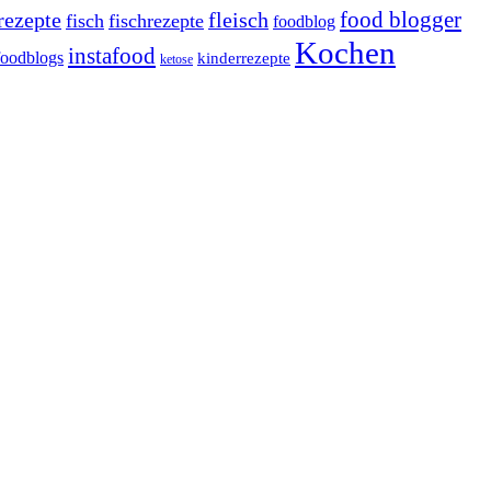
rezepte
fleisch
food blogger
fisch
fischrezepte
foodblog
Kochen
instafood
foodblogs
kinderrezepte
ketose