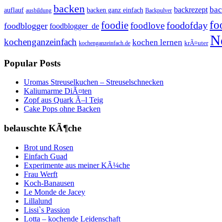
backen
bac
backrezept
backen ganz einfach
auflauf
ausbildung
Backpulver
fo
foodie
foodofday
foodlove
foodblogger
foodblogger_de
N
kochenganzeinfach
kochen lernen
kochenganzeinfach.de
krÃ¤uter
Popular Posts
Uromas Streuselkuchen – Streuselschnecken
Kaliumarme DiÃ¤ten
Zopf aus Quark Ã–l Teig
Cake Pops ohne Backen
belauschte KÃ¶che
Brot und Rosen
Einfach Guad
Experimente aus meiner KÃ¼che
Frau Werft
Koch-Banausen
Le Monde de Jacey
Lillalund
Lissi`s Passion
Lotta – kochende Leidenschaft