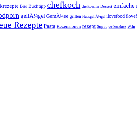
chefkoch
einfache 
krezepte
Buchtipp
Bier
Dessert
chefkoechin
odporn
geflÃ¼gel
GemÃ¼se
ilovefood
ilove
grillen
HausgeflÃ¼gel
eue Rezepte
Pasta
rezept
Rezensionen
Suppe
Wein
weihnachten