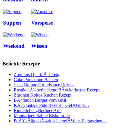
Suppen
Vorspeise
Weekend
Wissen
Beliebte Rezepte
Zopf aus Quark Ã–l Teig
Cake Pops ohne Backen
Jus – Braune Grundsauce Rezept
Rustikal Ã¼berbackene BÃ¤ckerkruste Rezept
Zitronen Kokos Kuchen Rezept
BÃ¤rlauch Burger vom Grill
KÄ±ymalÄ± Pide Rezept – GefÃ¼llte…
Rinderleber „Berliner Art“
Mandarinen Sahne Biskuitrolle
PoÄŸaÃ§a – tÃ¼rkische gefÃ¼llte Teigtaschen…