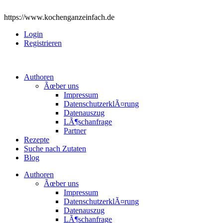
https://www.kochenganzeinfach.de
Login
Registrieren
Authoren
Ãœber uns
Impressum
DatenschutzerklÃ¤rung
Datenauszug
LÃ¶schanfrage
Partner
Rezepte
Suche nach Zutaten
Blog
Authoren
Ãœber uns
Impressum
DatenschutzerklÃ¤rung
Datenauszug
LÃ¶schanfrage