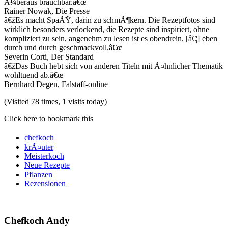
Ã¼beraus brauchbar.â€œ
Rainer Nowak, Die Presse
â€žEs macht SpaÃŸ, darin zu schmÃ¶kern. Die Rezeptfotos sind
wirklich besonders verlockend, die Rezepte sind inspiriert, ohne
kompliziert zu sein, angenehm zu lesen ist es obendrein. [â€¦] eben
durch und durch geschmackvoll.â€œ
Severin Corti, Der Standard
â€žDas Buch hebt sich von anderen Titeln mit Ã¤hnlicher Thematik
wohltuend ab.â€œ
Bernhard Degen, Falstaff-online
(Visited 78 times, 1 visits today)
Click here to bookmark this
chefkoch
krÃ¤uter
Meisterkoch
Neue Rezepte
Pflanzen
Rezensionen
Chefkoch Andy