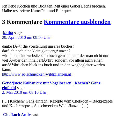
Ich liebe Kochen und Bloggen. Mit einer Gabel Lachs brechen.
Halbe reservierte Kartoffeln und Eier quer.
3 Kommentare
Kommentare ausblenden
katha
sagt:
29. April 2010 um 09:50 Uhr
danke fÃ¼r die vorstellung unseres buches!
darf ich noch eine kleinigkeit ergÃ¤nzen?
wir haben eine website zum buch gemacht, auf der man nicht nur
viel Ã¼ber den inhalt erfÃ¤hrt, sondern vor allem auch einen
ausfÃ¼hrlichen blick ins buch und in den wegbegleiter werfen
kann:
http://www.so-schmecken-wildpflanzen.at
GerÃ¶stete Kalbsniere mit Vogelbeeren | Kochen? Ganz
einfach!
sagt:
2. Mai 2010 um 08:16 Uhr
[…] Kochen? Ganz einfach! Rezepte vom Chefkoch – Backrezepte
und Kochrezepte « So schmecken Wildpflanzen […]
Chefkoch Andy
sagt: