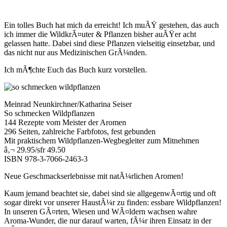
Ein tolles Buch hat mich da erreicht! Ich muÃŸ gestehen, das auch
ich immer die WildkrÃ¤uter & Pflanzen bisher auÃŸer acht
gelassen hatte. Dabei sind diese Pflanzen vielseitig einsetzbar, und
das nicht nur aus Medizinischen GrÃ¼nden.
Ich mÃ¶chte Euch das Buch kurz vorstellen.
Meinrad Neunkirchner/Katharina Seiser
So schmecken Wildpflanzen
144 Rezepte vom Meister der Aromen
296 Seiten, zahlreiche Farbfotos, fest gebunden
Mit praktischem Wildpflanzen-Wegbegleiter zum Mitnehmen
â‚¬ 29.95/sfr 49.50
ISBN 978-3-7066-2463-3
Neue Geschmackserlebnisse mit natÃ¼rlichen Aromen!
Kaum jemand beachtet sie, dabei sind sie allgegenwÃ¤rtig und oft
sogar direkt vor unserer HaustÃ¼r zu finden: essbare Wildpflanzen!
In unseren GÃ¤rten, Wiesen und WÃ¤ldern wachsen wahre
Aroma-Wunder, die nur darauf warten, fÃ¼r ihren Einsatz in der