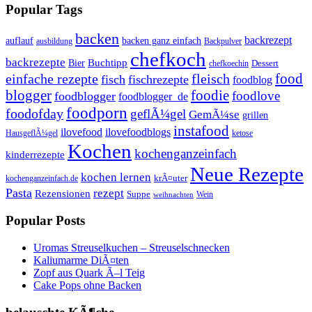
Popular Tags
backen
backrezept
backen ganz einfach
auflauf
ausbildung
Backpulver
chefkoch
backrezepte
Buchtipp
Bier
Dessert
chefkoechin
einfache rezepte
fleisch
food
fisch
fischrezepte
foodblog
foodie
blogger
foodlove
foodblogger
foodblogger_de
foodporn
foodofday
geflÃ¼gel
GemÃ¼se
grillen
instafood
ilovefood
ilovefoodblogs
HausgeflÃ¼gel
ketose
Kochen
kochenganzeinfach
kinderrezepte
Neue Rezepte
kochen lernen
kochenganzeinfach.de
krÃ¤uter
Pasta
rezept
Rezensionen
Suppe
Wein
weihnachten
Popular Posts
Uromas Streuselkuchen – Streuselschnecken
Kaliumarme DiÃ¤ten
Zopf aus Quark Ã–l Teig
Cake Pops ohne Backen