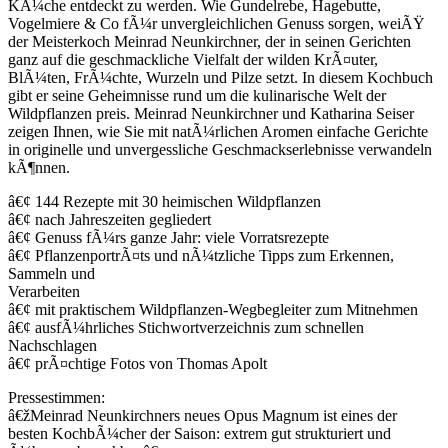
KÃ¼che entdeckt zu werden. Wie Gundelrebe, Hagebutte,
Vogelmiere & Co fÃ¼r unvergleichlichen Genuss sorgen, weiÃŸ
der Meisterkoch Meinrad Neunkirchner, der in seinen Gerichten
ganz auf die geschmackliche Vielfalt der wilden KrÃ¤uter,
BlÃ¼ten, FrÃ¼chte, Wurzeln und Pilze setzt. In diesem Kochbuch
gibt er seine Geheimnisse rund um die kulinarische Welt der
Wildpflanzen preis. Meinrad Neunkirchner und Katharina Seiser
zeigen Ihnen, wie Sie mit natÃ¼rlichen Aromen einfache Gerichte
in originelle und unvergessliche Geschmackserlebnisse verwandeln
kÃ¶nnen.
â€¢ 144 Rezepte mit 30 heimischen Wildpflanzen
â€¢ nach Jahreszeiten gegliedert
â€¢ Genuss fÃ¼rs ganze Jahr: viele Vorratsrezepte
â€¢ PflanzenportrÃ¤ts und nÃ¼tzliche Tipps zum Erkennen,
Sammeln und
Verarbeiten
â€¢ mit praktischem Wildpflanzen-Wegbegleiter zum Mitnehmen
â€¢ ausfÃ¼hrliches Stichwortverzeichnis zum schnellen
Nachschlagen
â€¢ prÃ¤chtige Fotos von Thomas Apolt
Pressestimmen:
â€žMeinrad Neunkirchners neues Opus Magnum ist eines der
besten KochbÃ¼cher der Saison: extrem gut strukturiert und