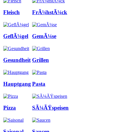
Fleisch
FrÃ¼hstÃ¼ck
GeflÃ¼gel
GemÃ¼se
Gesundheit
Grillen
Hauptgang
Pasta
Pizza
SÃ¼ÃŸspeisen
Saisonal
Saucen