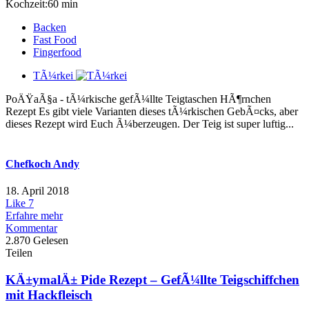
Kochzeit:60 min
Backen
Fast Food
Fingerfood
TÃ¼rkei
PoÄŸaÃ§a - tÃ¼rkische gefÃ¼llte Teigtaschen HÃ¶rnchen
Rezept Es gibt viele Varianten dieses tÃ¼rkischen GebÃ¤cks, aber
dieses Rezept wird Euch Ã¼berzeugen. Der Teig ist super luftig...
Chefkoch Andy
18. April 2018
Like
7
Erfahre mehr
Kommentar
2.870 Gelesen
Teilen
KÄ±ymalÄ± Pide Rezept – GefÃ¼llte Teigschiffchen
mit Hackfleisch