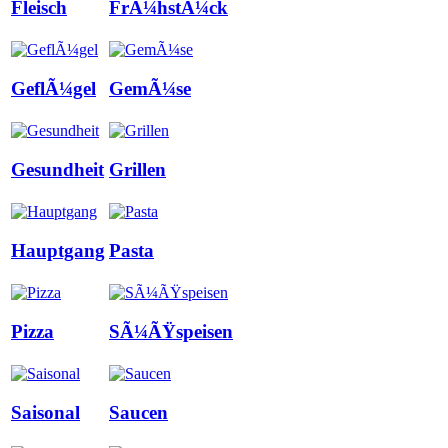
Fleisch
FrÃ¼hstÃ¼ck
GeflÃ¼gel
GemÃ¼se
Gesundheit
Grillen
Hauptgang
Pasta
Pizza
SÃ¼ÃŸspeisen
Saisonal
Saucen