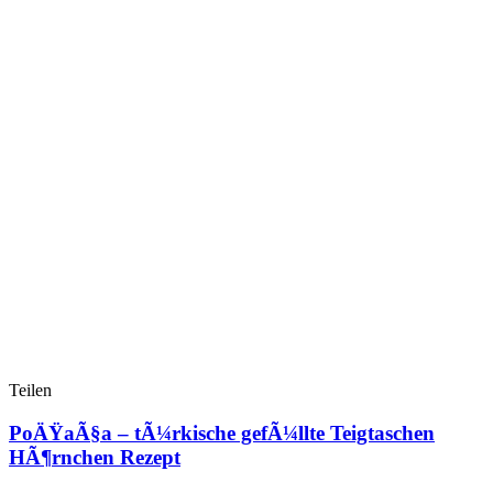
Teilen
PoÄŸaÃ§a – tÃ¼rkische gefÃ¼llte Teigtaschen
HÃ¶rnchen Rezept