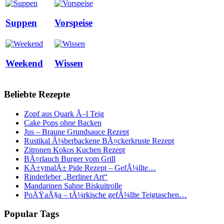
Suppen
Vorspeise
Weekend
Wissen
Beliebte Rezepte
Zopf aus Quark Ã–l Teig
Cake Pops ohne Backen
Jus – Braune Grundsauce Rezept
Rustikal Ã¼berbackene BÃ¤ckerkruste Rezept
Zitronen Kokos Kuchen Rezept
BÃ¤rlauch Burger vom Grill
KÄ±ymalÄ± Pide Rezept – GefÃ¼llte…
Rinderleber „Berliner Art“
Mandarinen Sahne Biskuitrolle
PoÄŸaÃ§a – tÃ¼rkische gefÃ¼llte Teigtaschen…
Popular Tags