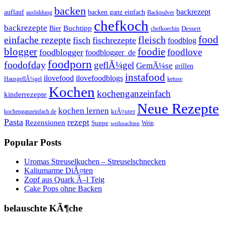
backen
backrezept
backen ganz einfach
auflauf
ausbildung
Backpulver
chefkoch
backrezepte
Buchtipp
Bier
Dessert
chefkoechin
einfache rezepte
fleisch
food
fisch
fischrezepte
foodblog
foodie
blogger
foodlove
foodblogger
foodblogger_de
foodporn
foodofday
geflÃ¼gel
GemÃ¼se
grillen
instafood
ilovefood
ilovefoodblogs
HausgeflÃ¼gel
ketose
Kochen
kochenganzeinfach
kinderrezepte
Neue Rezepte
kochen lernen
kochenganzeinfach.de
krÃ¤uter
Pasta
rezept
Rezensionen
Suppe
Wein
weihnachten
Popular Posts
Uromas Streuselkuchen – Streuselschnecken
Kaliumarme DiÃ¤ten
Zopf aus Quark Ã–l Teig
Cake Pops ohne Backen
belauschte KÃ¶che