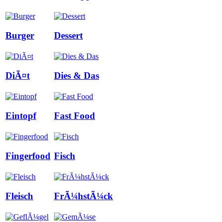
Burger
Dessert
DiÃ¤t
Dies & Das
Eintopf
Fast Food
Fingerfood
Fisch
Fleisch
FrÃ¼hstÃ¼ck