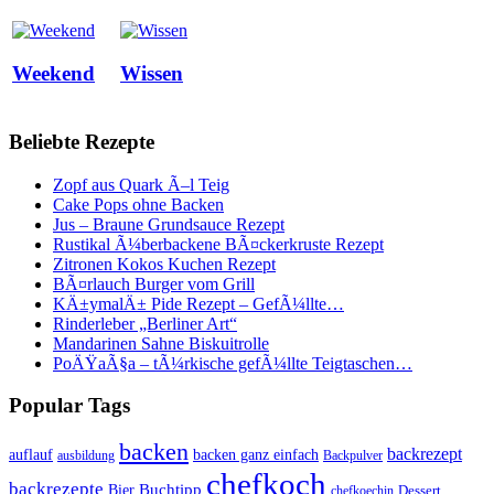
Weekend
Wissen
Beliebte Rezepte
Zopf aus Quark Ã–l Teig
Cake Pops ohne Backen
Jus – Braune Grundsauce Rezept
Rustikal Ã¼berbackene BÃ¤ckerkruste Rezept
Zitronen Kokos Kuchen Rezept
BÃ¤rlauch Burger vom Grill
KÄ±ymalÄ± Pide Rezept – GefÃ¼llte…
Rinderleber „Berliner Art“
Mandarinen Sahne Biskuitrolle
PoÄŸaÃ§a – tÃ¼rkische gefÃ¼llte Teigtaschen…
Popular Tags
backen
backrezept
backen ganz einfach
auflauf
ausbildung
Backpulver
chefkoch
backrezepte
Buchtipp
Bier
Dessert
chefkoechin