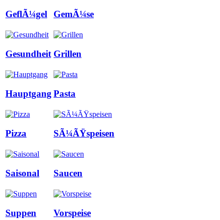
GeflÃ¼gel
GemÃ¼se
Gesundheit
Grillen
Hauptgang
Pasta
Pizza
SÃ¼ÃŸspeisen
Saisonal
Saucen
Suppen
Vorspeise