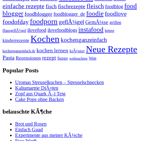
einfache rezepte
fleisch
food
fisch
fischrezepte
foodblog
foodie
blogger
foodlove
foodblogger
foodblogger_de
foodporn
foodofday
geflÃ¼gel
GemÃ¼se
grillen
instafood
ilovefood
ilovefoodblogs
HausgeflÃ¼gel
ketose
Kochen
kochenganzeinfach
kinderrezepte
Neue Rezepte
kochen lernen
kochenganzeinfach.de
krÃ¤uter
Pasta
rezept
Rezensionen
Suppe
Wein
weihnachten
Popular Posts
Uromas Streuselkuchen – Streuselschnecken
Kaliumarme DiÃ¤ten
Zopf aus Quark Ã–l Teig
Cake Pops ohne Backen
belauschte KÃ¶che
Brot und Rosen
Einfach Guad
Experimente aus meiner KÃ¼che
Frau Werft