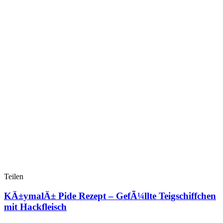
Teilen
KÄ±ymalÄ± Pide Rezept – GefÃ¼llte Teigschiffchen
mit Hackfleisch