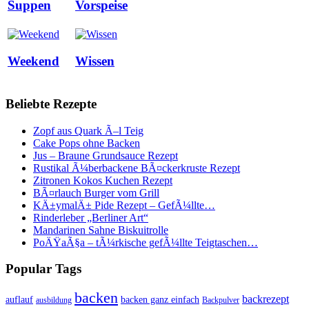
Suppen
Vorspeise
Weekend
Wissen
Beliebte Rezepte
Zopf aus Quark Ã–l Teig
Cake Pops ohne Backen
Jus – Braune Grundsauce Rezept
Rustikal Ã¼berbackene BÃ¤ckerkruste Rezept
Zitronen Kokos Kuchen Rezept
BÃ¤rlauch Burger vom Grill
KÄ±ymalÄ± Pide Rezept – GefÃ¼llte…
Rinderleber „Berliner Art“
Mandarinen Sahne Biskuitrolle
PoÄŸaÃ§a – tÃ¼rkische gefÃ¼llte Teigtaschen…
Popular Tags
backen
backrezept
backen ganz einfach
auflauf
ausbildung
Backpulver