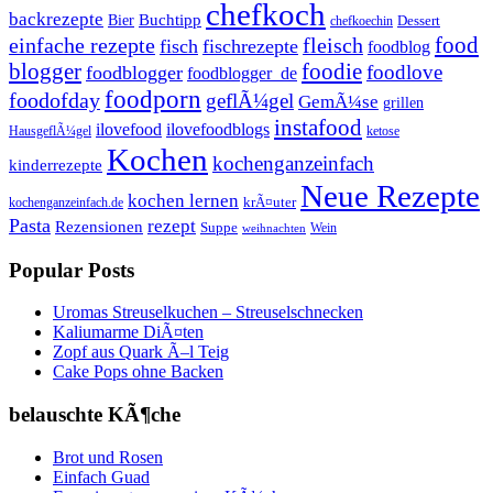
chefkoch
backrezepte
Buchtipp
Bier
Dessert
chefkoechin
einfache rezepte
fleisch
food
fisch
fischrezepte
foodblog
foodie
blogger
foodlove
foodblogger
foodblogger_de
foodporn
foodofday
geflÃ¼gel
GemÃ¼se
grillen
instafood
ilovefood
ilovefoodblogs
HausgeflÃ¼gel
ketose
Kochen
kochenganzeinfach
kinderrezepte
Neue Rezepte
kochen lernen
kochenganzeinfach.de
krÃ¤uter
Pasta
rezept
Rezensionen
Suppe
Wein
weihnachten
Popular Posts
Uromas Streuselkuchen – Streuselschnecken
Kaliumarme DiÃ¤ten
Zopf aus Quark Ã–l Teig
Cake Pops ohne Backen
belauschte KÃ¶che
Brot und Rosen
Einfach Guad