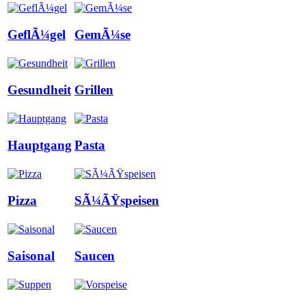
GeflÃ¼gel
GemÃ¼se
Gesundheit
Grillen
Hauptgang
Pasta
Pizza
SÃ¼ÃŸspeisen
Saisonal
Saucen