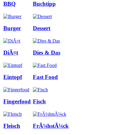
BBQ
Buchtipp
Burger
Dessert
DiÃ¤t
Dies & Das
Eintopf
Fast Food
Fingerfood
Fisch
Fleisch
FrÃ¼hstÃ¼ck