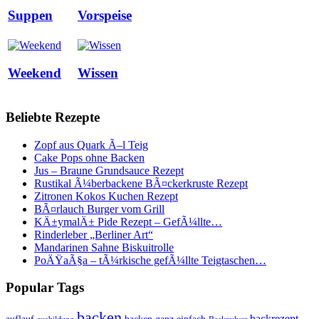
Suppen
Vorspeise
Weekend
Wissen
Beliebte Rezepte
Zopf aus Quark Ã–l Teig
Cake Pops ohne Backen
Jus – Braune Grundsauce Rezept
Rustikal Ã¼berbackene BÃ¤ckerkruste Rezept
Zitronen Kokos Kuchen Rezept
BÃ¤rlauch Burger vom Grill
KÄ±ymalÄ± Pide Rezept – GefÃ¼llte…
Rinderleber „Berliner Art“
Mandarinen Sahne Biskuitrolle
PoÄŸaÃ§a – tÃ¼rkische gefÃ¼llte Teigtaschen…
Popular Tags
backen
backrezept