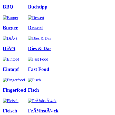
BBQ
Buchtipp
Burger
Dessert
DiÃ¤t
Dies & Das
Eintopf
Fast Food
Fingerfood
Fisch
Fleisch
FrÃ¼hstÃ¼ck