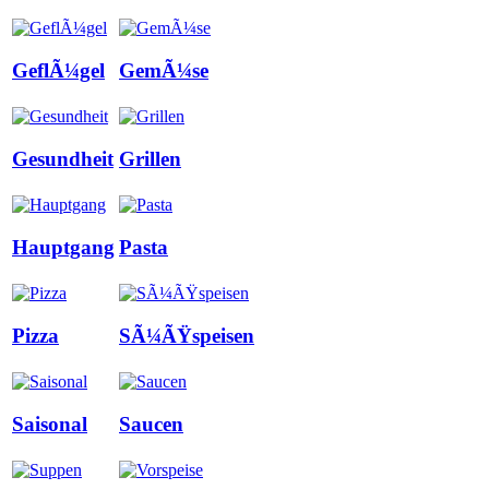
GeflÃ¼gel
GemÃ¼se
Gesundheit
Grillen
Hauptgang
Pasta
Pizza
SÃ¼ÃŸspeisen
Saisonal
Saucen