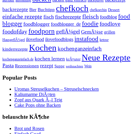
backen ganz einfach
auflauf
ausbildung
Backpulver
chefkoch
backrezepte
Buchtipp
Bier
Dessert
chefkoechin
einfache rezepte
fleisch
food
fisch
fischrezepte
foodblog
foodie
blogger
foodlove
foodblogger
foodblogger_de
foodporn
foodofday
geflÃ¼gel
GemÃ¼se
grillen
instafood
ilovefood
ilovefoodblogs
HausgeflÃ¼gel
ketose
Kochen
kochenganzeinfach
kinderrezepte
Neue Rezepte
kochen lernen
kochenganzeinfach.de
krÃ¤uter
Pasta
rezept
Rezensionen
Suppe
Wein
weihnachten
Popular Posts
Uromas Streuselkuchen – Streuselschnecken
Kaliumarme DiÃ¤ten
Zopf aus Quark Ã–l Teig
Cake Pops ohne Backen
belauschte KÃ¶che
Brot und Rosen
Einfach Guad