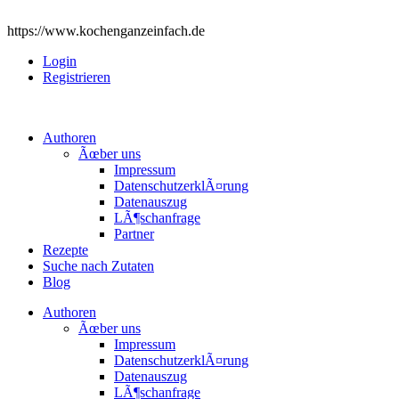
https://www.kochenganzeinfach.de
Login
Registrieren
Authoren
Ãœber uns
Impressum
DatenschutzerklÃ¤rung
Datenauszug
LÃ¶schanfrage
Partner
Rezepte
Suche nach Zutaten
Blog
Authoren
Ãœber uns
Impressum
DatenschutzerklÃ¤rung
Datenauszug
LÃ¶schanfrage