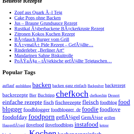
Beliebte Rezepte
Zopf aus Quark Ã–l Teig
Cake Pops ohne Backen
Jus – Braune Grundsauce Rezept
Rustikal Ã¼berbackene BÃ¤ckerkruste Rezept
Zitronen Kokos Kuchen Rezept
BÃ¤rlauch Burger vom Grill
KÄ±ymalÄ± Pide Rezept – GefÃ¼llte…
Rinderleber „Berliner Art“
Mandarinen Sahne Biskuitrolle
PoÄŸaÃ§a – tÃ¼rkische gefÃ¼llte Teigtaschen…
Popular Tags
backen
backrezept
backen ganz einfach
auflauf
ausbildung
Backpulver
chefkoch
backrezepte
Buchtipp
Bier
Dessert
chefkoechin
einfache rezepte
fleisch
food
fisch
fischrezepte
foodblog
foodie
blogger
foodlove
foodblogger
foodblogger_de
foodporn
foodofday
geflÃ¼gel
GemÃ¼se
grillen
instafood
ilovefood
ilovefoodblogs
HausgeflÃ¼gel
ketose
Kochen