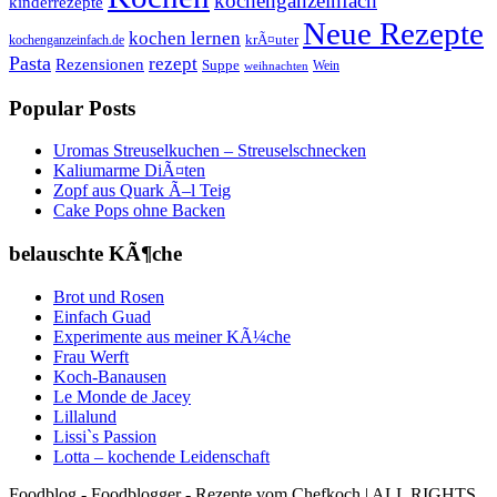
kochenganzeinfach
kinderrezepte
Neue Rezepte
kochen lernen
kochenganzeinfach.de
krÃ¤uter
Pasta
rezept
Rezensionen
Suppe
Wein
weihnachten
Popular Posts
Uromas Streuselkuchen – Streuselschnecken
Kaliumarme DiÃ¤ten
Zopf aus Quark Ã–l Teig
Cake Pops ohne Backen
belauschte KÃ¶che
Brot und Rosen
Einfach Guad
Experimente aus meiner KÃ¼che
Frau Werft
Koch-Banausen
Le Monde de Jacey
Lillalund
Lissi`s Passion
Lotta – kochende Leidenschaft
Foodblog - Foodblogger - Rezepte vom Chefkoch | ALL RIGHTS