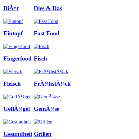
DiÃ¤t
Dies & Das
Eintopf
Fast Food
Fingerfood
Fisch
Fleisch
FrÃ¼hstÃ¼ck
GeflÃ¼gel
GemÃ¼se
Gesundheit
Grillen