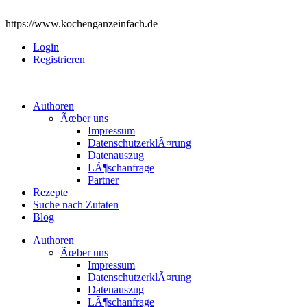
https://www.kochenganzeinfach.de
Login
Registrieren
Authoren
Ãœber uns
Impressum
DatenschutzerklÃ¤rung
Datenauszug
LÃ¶schanfrage
Partner
Rezepte
Suche nach Zutaten
Blog
Authoren
Ãœber uns
Impressum
DatenschutzerklÃ¤rung
Datenauszug
LÃ¶schanfrage