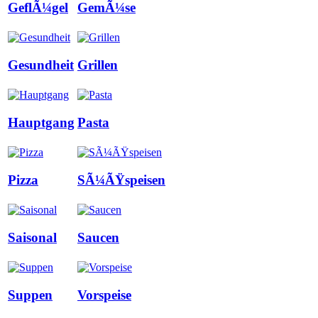
GeflÃ¼gel
GemÃ¼se
Gesundheit
Grillen
Hauptgang
Pasta
Pizza
SÃ¼ÃŸspeisen
Saisonal
Saucen
Suppen
Vorspeise