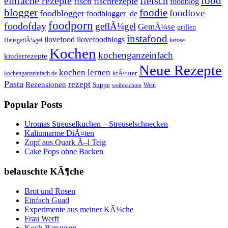
einfache rezepte
fleisch
food
fisch
fischrezepte
foodblog
foodie
blogger
foodlove
foodblogger
foodblogger_de
foodporn
foodofday
geflÃ¼gel
GemÃ¼se
grillen
instafood
ilovefood
ilovefoodblogs
HausgeflÃ¼gel
ketose
Kochen
kochenganzeinfach
kinderrezepte
Neue Rezepte
kochen lernen
kochenganzeinfach.de
krÃ¤uter
Pasta
rezept
Rezensionen
Suppe
Wein
weihnachten
Popular Posts
Uromas Streuselkuchen – Streuselschnecken
Kaliumarme DiÃ¤ten
Zopf aus Quark Ã–l Teig
Cake Pops ohne Backen
belauschte KÃ¶che
Brot und Rosen
Einfach Guad
Experimente aus meiner KÃ¼che
Frau Werft
Koch-Banausen