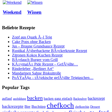
Weekend
Wissen
Beliebte Rezepte
Zopf aus Quark Ã–l Teig
Cake Pops ohne Backen
Jus – Braune Grundsauce Rezept
Rustikal Ã¼berbackene BÃ¤ckerkruste Rezept
Zitronen Kokos Kuchen Rezept
BÃ¤rlauch Burger vom Grill
KÄ±ymalÄ± Pide Rezept – GefÃ¼llte…
Rinderleber „Berliner Art“
Mandarinen Sahne Biskuitrolle
PoÄŸaÃ§a – tÃ¼rkische gefÃ¼llte Teigtaschen…
Popular Tags
backen
backrezept
backen ganz einfach
auflauf
ausbildung
Backpulver
chefkoch
backrezepte
Buchtipp
Bier
Dessert
chefkoechin