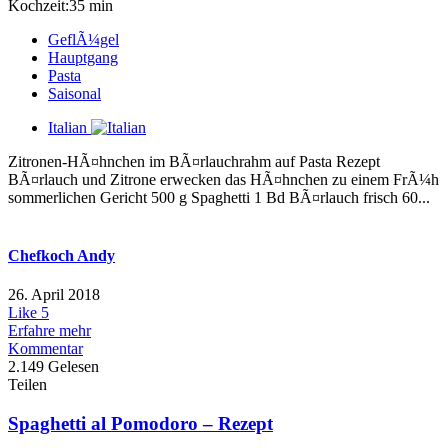
Kochzeit:35 min
GeflÃ¼gel
Hauptgang
Pasta
Saisonal
Italian
Zitronen-HÃ¤hnchen im BÃ¤rlauchrahm auf Pasta Rezept
BÃ¤rlauch und Zitrone erwecken das HÃ¤hnchen zu einem FrÃ¼h
sommerlichen Gericht 500 g Spaghetti 1 Bd BÃ¤rlauch frisch 60...
Chefkoch Andy
26. April 2018
Like
5
Erfahre mehr
Kommentar
2.149 Gelesen
Teilen
Spaghetti al Pomodoro – Rezept