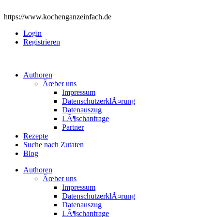
https://www.kochenganzeinfach.de
Login
Registrieren
Authoren
Ãœber uns
Impressum
DatenschutzerklÃ¤rung
Datenauszug
LÃ¶schanfrage
Partner
Rezepte
Suche nach Zutaten
Blog
Authoren
Ãœber uns
Impressum
DatenschutzerklÃ¤rung
Datenauszug
LÃ¶schanfrage