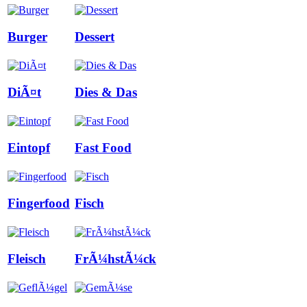
Burger
Dessert
DiÃ¤t
Dies & Das
Eintopf
Fast Food
Fingerfood
Fisch
Fleisch
FrÃ¼hstÃ¼ck