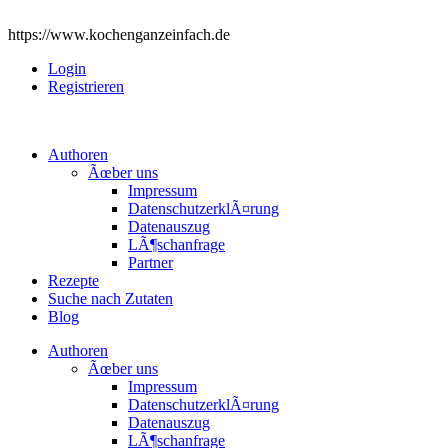
https://www.kochenganzeinfach.de
Login
Registrieren
Authoren
Ãœber uns
Impressum
DatenschutzerklÃ¤rung
Datenauszug
LÃ¶schanfrage
Partner
Rezepte
Suche nach Zutaten
Blog
Authoren
Ãœber uns
Impressum
DatenschutzerklÃ¤rung
Datenauszug
LÃ¶schanfrage