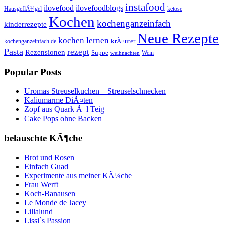
instafood
ilovefood
ilovefoodblogs
HausgeflÃ¼gel
ketose
Kochen
kochenganzeinfach
kinderrezepte
Neue Rezepte
kochen lernen
kochenganzeinfach.de
krÃ¤uter
Pasta
rezept
Rezensionen
Suppe
Wein
weihnachten
Popular Posts
Uromas Streuselkuchen – Streuselschnecken
Kaliumarme DiÃ¤ten
Zopf aus Quark Ã–l Teig
Cake Pops ohne Backen
belauschte KÃ¶che
Brot und Rosen
Einfach Guad
Experimente aus meiner KÃ¼che
Frau Werft
Koch-Banausen
Le Monde de Jacey
Lillalund
Lissi`s Passion