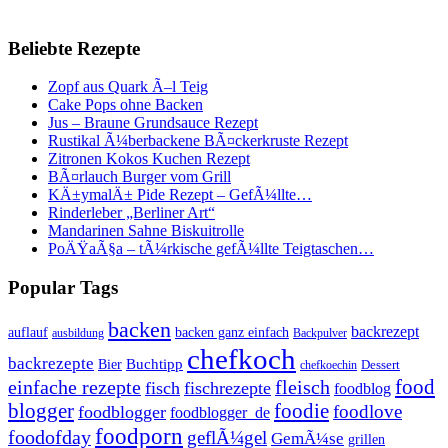
Beliebte Rezepte
Zopf aus Quark Ã–l Teig
Cake Pops ohne Backen
Jus – Braune Grundsauce Rezept
Rustikal Ã¼berbackene BÃ¤ckerkruste Rezept
Zitronen Kokos Kuchen Rezept
BÃ¤rlauch Burger vom Grill
KÄ±ymalÄ± Pide Rezept – GefÃ¼llte…
Rinderleber „Berliner Art“
Mandarinen Sahne Biskuitrolle
PoÄŸaÃ§a – tÃ¼rkische gefÃ¼llte Teigtaschen…
Popular Tags
backen
backrezept
backen ganz einfach
auflauf
ausbildung
Backpulver
chefkoch
backrezepte
Buchtipp
Bier
Dessert
chefkoechin
einfache rezepte
fleisch
food
fisch
fischrezepte
foodblog
foodie
blogger
foodlove
foodblogger
foodblogger_de
foodporn
foodofday
geflÃ¼gel
GemÃ¼se
grillen