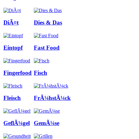
DiÃ¤t
Dies & Das
Eintopf
Fast Food
Fingerfood
Fisch
Fleisch
FrÃ¼hstÃ¼ck
GeflÃ¼gel
GemÃ¼se