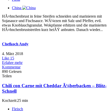
China
HÃ¤hnchenbrust in feine Streifen schneiden und marinieren mit
Sojasauce und Fischsauce. WÃ¼rzen mit Salz und Pfeffer, evtl.
etwas Knoblauchgranulat. Wokpfanne erhitzen und die marinierten
HÃ¤hnchenbruststreifen kurz heiÃŸ anbraten. Danach wieder...
Chefkoch Andy
4. März 2018
Like
15
Erfahre mehr
Kommentar
890 Gelesen
Teilen
Chili con Carne mit Cheddar Ã¼berbacken – Blitz-
Schnell
Kochzeit:25 min
Fleisch